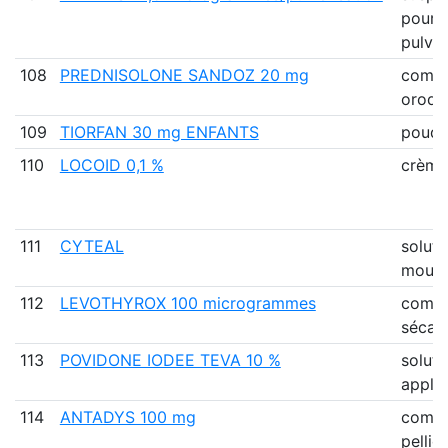
pour
pulvér
108
PREDNISOLONE SANDOZ 20 mg
comp
orodis
109
TIORFAN 30 mg ENFANTS
poudr
110
LOCOID 0,1 %
crème
111
CYTEAL
soluti
mouss
112
LEVOTHYROX 100 microgrammes
comp
sécab
113
POVIDONE IODEE TEVA 10 %
soluti
applic
114
ANTADYS 100 mg
comp
pellic