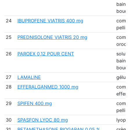
bain 
bouch
24
IBUPROFENE VIATRIS 400 mg
comp
pellic
25
PREDNISOLONE VIATRIS 20 mg
comp
orodis
26
PAROEX 0,12 POUR CENT
soluti
bain 
bouch
27
LAMALINE
gélule
28
EFFERALGANMED 1000 mg
comp
efferv
29
SPIFEN 400 mg
comp
pellic
30
SPASFON LYOC 80 mg
lyophi
31
BETAMETHASONE BIOGARAN 0,05 %
crème