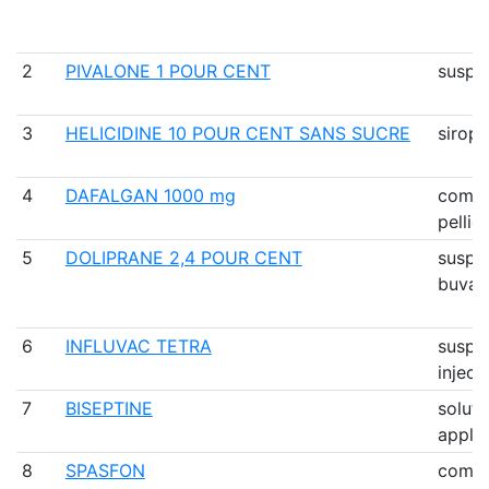
2
PIVALONE 1 POUR CENT
suspe
3
HELICIDINE 10 POUR CENT SANS SUCRE
sirop
4
DAFALGAN 1000 mg
comp
pellic
5
DOLIPRANE 2,4 POUR CENT
suspe
buvab
6
INFLUVAC TETRA
suspe
inject
7
BISEPTINE
soluti
applic
8
SPASFON
comp