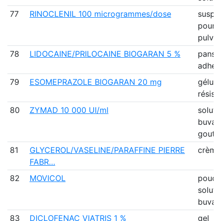
77
RINOCLENIL 100 microgrammes/dose
suspe
pour
pulvér
78
LIDOCAINE/PRILOCAINE BIOGARAN 5 %
panse
adhési
79
ESOMEPRAZOLE BIOGARAN 20 mg
gélule
résist
80
ZYMAD 10 000 UI/ml
soluti
buvab
goutt
81
GLYCEROL/VASELINE/PARAFFINE PIERRE
crème
FABR…
82
MOVICOL
poudr
soluti
buvab
83
DICLOFENAC VIATRIS 1 %
gel