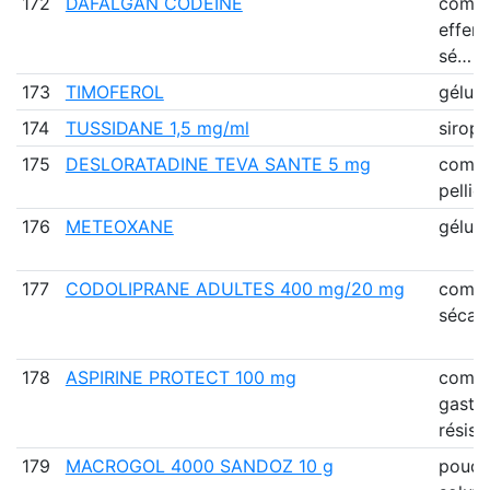
172
DAFALGAN CODEINE
comp
efferv
sé…
173
TIMOFEROL
gélule
174
TUSSIDANE 1,5 mg/ml
sirop
175
DESLORATADINE TEVA SANTE 5 mg
comp
pellic
176
METEOXANE
gélule
177
CODOLIPRANE ADULTES 400 mg/20 mg
comp
sécab
178
ASPIRINE PROTECT 100 mg
comp
gastr
résist
179
MACROGOL 4000 SANDOZ 10 g
poudr