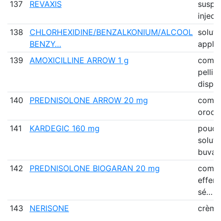
137
REVAXIS
suspe
inject
138
CHLORHEXIDINE/BENZALKONIUM/ALCOOL
soluti
BENZY…
applic
139
AMOXICILLINE ARROW 1 g
comp
pellic
dispe
140
PREDNISOLONE ARROW 20 mg
comp
orodis
141
KARDEGIC 160 mg
poudr
soluti
buvab
142
PREDNISOLONE BIOGARAN 20 mg
comp
efferv
sé…
143
NERISONE
crème