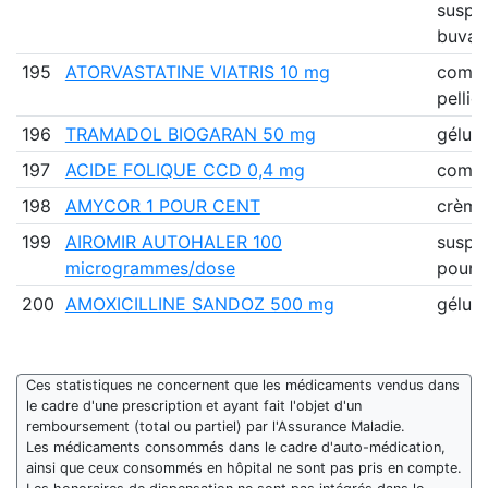
suspe
buva
195
ATORVASTATINE VIATRIS 10 mg
comp
pellic
196
TRAMADOL BIOGARAN 50 mg
gélule
197
ACIDE FOLIQUE CCD 0,4 mg
comp
198
AMYCOR 1 POUR CENT
crème
199
AIROMIR AUTOHALER 100
suspe
microgrammes/dose
pour i
200
AMOXICILLINE SANDOZ 500 mg
gélule
Ces statistiques ne concernent que les médicaments vendus dans
le cadre d'une prescription et ayant fait l'objet d'un
remboursement (total ou partiel) par l'Assurance Maladie.
Les médicaments consommés dans le cadre d'auto-médication,
ainsi que ceux consommés en hôpital ne sont pas pris en compte.