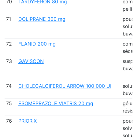
70
TARDYFERON 80 mg
comp
pellic
71
DOLIPRANE 300 mg
poudr
soluti
buvab
72
FLANID 200 mg
comp
sécab
73
GAVISCON
suspe
buvab
74
CHOLECALCIFEROL ARROW 100 000 UI
soluti
buvab
75
ESOMEPRAZOLE VIATRIS 20 mg
gélule
résist
76
PRIORIX
poudr
solva
solu…