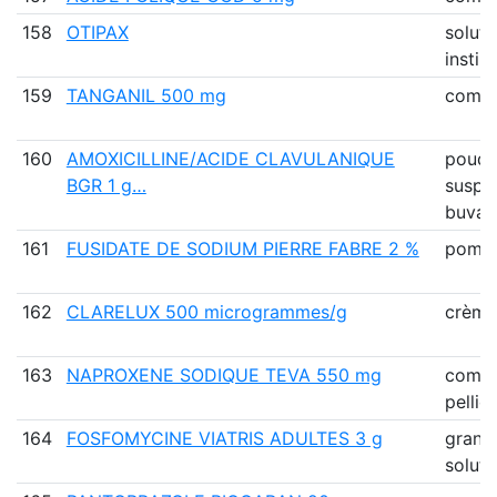
158
OTIPAX
soluti
instill
159
TANGANIL 500 mg
comp
160
AMOXICILLINE/ACIDE CLAVULANIQUE
poudr
BGR 1 g…
suspe
buva
161
FUSIDATE DE SODIUM PIERRE FABRE 2 %
pomm
162
CLARELUX 500 microgrammes/g
crème
163
NAPROXENE SODIQUE TEVA 550 mg
comp
pellic
164
FOSFOMYCINE VIATRIS ADULTES 3 g
granu
solut