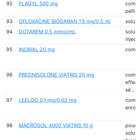
92
FLAGYL 500 mg
comp
pellic
93
OFLOXACINE BIOGARAN 1,5 mg/0,5 ml
soluti
94
DOTAREM 0,5 mmol/mL
soluti
inject
95
INORIAL 20 mg
comp
96
PREDNISOLONE VIATRIS 20 mg
comp
efferv
sé…
97
LEELOO 0,1 mg/0,02 mg
comp
enrob
98
MACROGOL 4000 VIATRIS 10 g
poudr
soluti