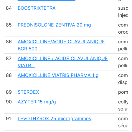
84
BOOSTRIXTETRA
suspe
inject
85
PREDNISOLONE ZENTIVA 20 mg
comp
orodis
86
AMOXICILLINE/ACIDE CLAVULANIQUE
comp
BGR 500…
pellic
87
AMOXICILLINE / ACIDE CLAVULANIQUE
comp
VIATR…
pellic
88
AMOXICILLINE VIATRIS PHARMA 1 g
comp
disper
89
STERDEX
pomm
90
AZYTER 15 mg/g
collyr
soluti
91
LEVOTHYROX 25 microgrammes
comp
sécab