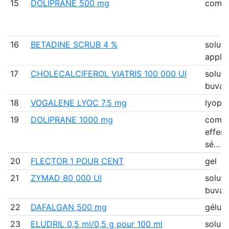
15
DOLIPRANE 500 mg
comp
16
BETADINE SCRUB 4 %
soluti
applic
17
CHOLECALCIFEROL VIATRIS 100 000 UI
soluti
buvab
18
VOGALENE LYOC 7,5 mg
lyophi
19
DOLIPRANE 1000 mg
comp
efferv
sé…
20
FLECTOR 1 POUR CENT
gel
21
ZYMAD 80 000 UI
soluti
buvab
22
DAFALGAN 500 mg
gélule
23
ELUDRIL 0,5 ml/0,5 g pour 100 ml
soluti