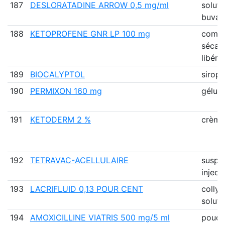
187
DESLORATADINE ARROW 0,5 mg/ml
soluti
buvab
188
KETOPROFENE GNR LP 100 mg
comp
sécab
libéra
189
BIOCALYPTOL
sirop
190
PERMIXON 160 mg
gélule
191
KETODERM 2 %
crème
192
TETRAVAC-ACELLULAIRE
suspe
inject
193
LACRIFLUID 0,13 POUR CENT
collyr
soluti
194
AMOXICILLINE VIATRIS 500 mg/5 ml
poudr