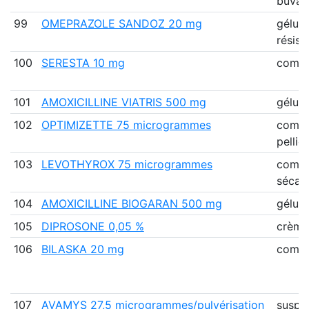
buvab
99
OMEPRAZOLE SANDOZ 20 mg
gélule
résist
100
SERESTA 10 mg
comp
101
AMOXICILLINE VIATRIS 500 mg
gélule
102
OPTIMIZETTE 75 microgrammes
comp
pellic
103
LEVOTHYROX 75 microgrammes
comp
sécab
104
AMOXICILLINE BIOGARAN 500 mg
gélule
105
DIPROSONE 0,05 %
crème
106
BILASKA 20 mg
comp
107
AVAMYS 27,5 microgrammes/pulvérisation
suspe