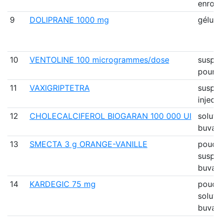
enrob
9
DOLIPRANE 1000 mg
gélule
10
VENTOLINE 100 microgrammes/dose
suspe
pour i
11
VAXIGRIPTETRA
suspe
inject
12
CHOLECALCIFEROL BIOGARAN 100 000 UI
soluti
buvab
13
SMECTA 3 g ORANGE-VANILLE
poudr
suspe
buva
14
KARDEGIC 75 mg
poudr
soluti
buvab