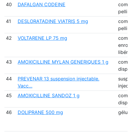
40
DAFALGAN CODEINE
comp
pellic
41
DESLORATADINE VIATRIS 5 mg
comp
pellic
42
VOLTARENE LP 75 mg
comp
enrob
libéra
43
AMOXICILLINE MYLAN GENERIQUES 1 g
comp
disper
44
PREVENAR 13 suspension injectable.
suspe
Vacc…
inject
45
AMOXICILLINE SANDOZ 1 g
comp
disper
46
DOLIPRANE 500 mg
gélule