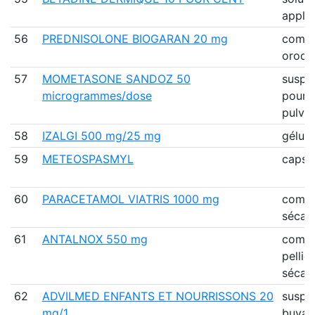
applic
56
PREDNISOLONE BIOGARAN 20 mg
comp
orodis
57
MOMETASONE SANDOZ 50
suspe
microgrammes/dose
pour
pulvér
58
IZALGI 500 mg/25 mg
gélule
59
METEOSPASMYL
capsu
60
PARACETAMOL VIATRIS 1000 mg
comp
sécab
61
ANTALNOX 550 mg
comp
pellic
sécab
62
ADVILMED ENFANTS ET NOURRISSONS 20
suspe
mg/1…
buvab