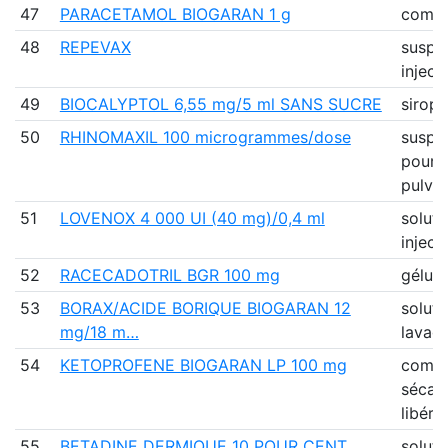
47
PARACETAMOL BIOGARAN 1 g
comp
48
REPEVAX
suspe
inject
49
BIOCALYPTOL 6,55 mg/5 ml SANS SUCRE
sirop
50
RHINOMAXIL 100 microgrammes/dose
suspe
pour
pulvér
51
LOVENOX 4 000 UI (40 mg)/0,4 ml
soluti
inject
52
RACECADOTRIL BGR 100 mg
gélule
53
BORAX/ACIDE BORIQUE BIOGARAN 12
soluti
mg/18 m…
lavag
54
KETOPROFENE BIOGARAN LP 100 mg
comp
sécab
libéra
55
BETADINE DERMIQUE 10 POUR CENT
soluti