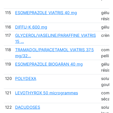
115
ESOMEPRAZOLE VIATRIS 40 mg
gélule
résist
116
DIFFU-K 600 mg
gélule
117
GLYCEROL/VASELINE/PARAFFINE VIATRIS
crème
15 …
118
TRAMADOL/PARACETAMOL VIATRIS 37,5
comp
mg/32…
pellic
119
ESOMEPRAZOLE BIOGARAN 40 mg
gélule
résist
120
POLYDEXA
soluti
goutt
121
LEVOTHYROX 50 microgrammes
comp
sécab
122
DACUDOSES
soluti