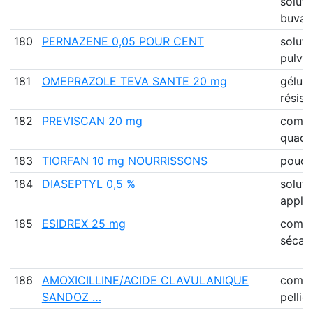
soluti
buvab
180
PERNAZENE 0,05 POUR CENT
soluti
pulvér
181
OMEPRAZOLE TEVA SANTE 20 mg
gélule
résist
182
PREVISCAN 20 mg
comp
quadr
183
TIORFAN 10 mg NOURRISSONS
poudr
184
DIASEPTYL 0,5 %
soluti
applic
185
ESIDREX 25 mg
comp
sécab
186
AMOXICILLINE/ACIDE CLAVULANIQUE
comp
SANDOZ …
pellic