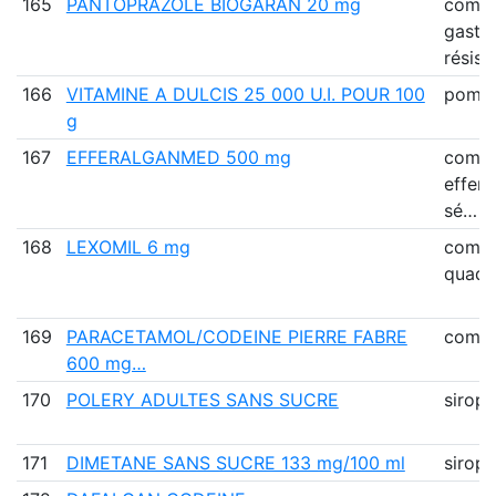
165
PANTOPRAZOLE BIOGARAN 20 mg
comp
gastr
résist
166
VITAMINE A DULCIS 25 000 U.I. POUR 100
pomm
g
167
EFFERALGANMED 500 mg
comp
efferv
sé…
168
LEXOMIL 6 mg
comp
quadr
169
PARACETAMOL/CODEINE PIERRE FABRE
comp
600 mg…
170
POLERY ADULTES SANS SUCRE
sirop
171
DIMETANE SANS SUCRE 133 mg/100 ml
sirop