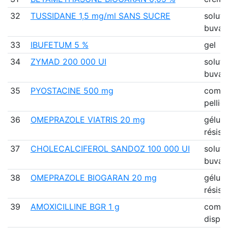
32
TUSSIDANE 1,5 mg/ml SANS SUCRE
soluti
buvab
33
IBUFETUM 5 %
gel
34
ZYMAD 200 000 UI
soluti
buvab
35
PYOSTACINE 500 mg
comp
pellic
36
OMEPRAZOLE VIATRIS 20 mg
gélule
résist
37
CHOLECALCIFEROL SANDOZ 100 000 UI
soluti
buvab
38
OMEPRAZOLE BIOGARAN 20 mg
gélule
résist
39
AMOXICILLINE BGR 1 g
comp
disper