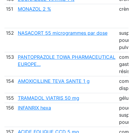
151
MONAZOL 2 %
crème
152
NASACORT 55 microgrammes par dose
suspe
pour
pulvér
153
PANTOPRAZOLE TOWA PHARMACEUTICAL
comp
EUROPE…
gastr
résist
154
AMOXICILLINE TEVA SANTE 1 g
comp
disper
155
TRAMADOL VIATRIS 50 mg
gélule
156
INFANRIX hexa
poudr
suspe
pour 
157
ACIDE FOLIQUE CCD 5 mg
comp