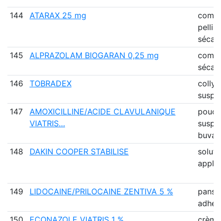
144
ATARAX 25 mg
comp
pellic
sécab
145
ALPRAZOLAM BIOGARAN 0,25 mg
comp
sécab
146
TOBRADEX
collyr
suspe
147
AMOXICILLINE/ACIDE CLAVULANIQUE
poudr
VIATRIS…
suspe
buva
148
DAKIN COOPER STABILISE
soluti
applic
149
LIDOCAINE/PRILOCAINE ZENTIVA 5 %
panse
adhési
150
ECONAZOLE VIATRIS 1 %
crème