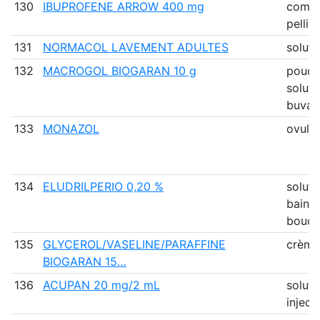
130
IBUPROFENE ARROW 400 mg
comp
pellic
131
NORMACOL LAVEMENT ADULTES
soluti
132
MACROGOL BIOGARAN 10 g
poudr
soluti
buvab
133
MONAZOL
ovule
134
ELUDRILPERIO 0,20 %
soluti
bain 
bouch
135
GLYCEROL/VASELINE/PARAFFINE
crème
BIOGARAN 15…
136
ACUPAN 20 mg/2 mL
soluti
inject