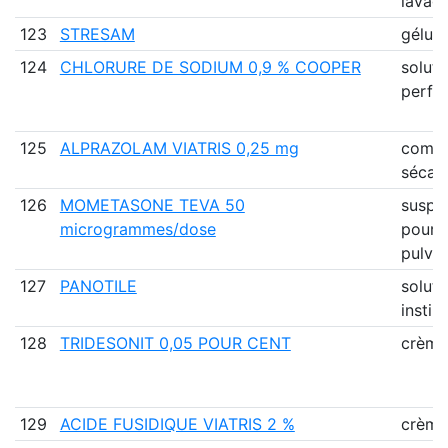
lavag
123
STRESAM
gélule
124
CHLORURE DE SODIUM 0,9 % COOPER
soluti
perfu
125
ALPRAZOLAM VIATRIS 0,25 mg
comp
sécab
126
MOMETASONE TEVA 50
suspe
microgrammes/dose
pour
pulvér
127
PANOTILE
soluti
instill
128
TRIDESONIT 0,05 POUR CENT
crème
129
ACIDE FUSIDIQUE VIATRIS 2 %
crème