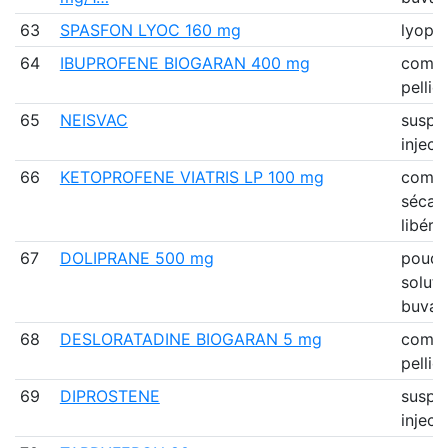
63
SPASFON LYOC 160 mg
lyophi
64
IBUPROFENE BIOGARAN 400 mg
comp
pellic
65
NEISVAC
suspe
inject
66
KETOPROFENE VIATRIS LP 100 mg
comp
sécab
libéra
67
DOLIPRANE 500 mg
poudr
soluti
buvab
68
DESLORATADINE BIOGARAN 5 mg
comp
pellic
69
DIPROSTENE
suspe
inject