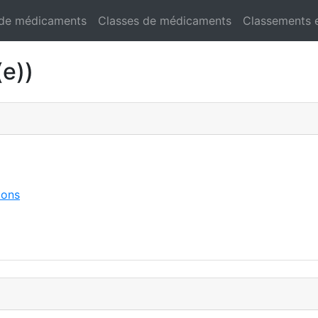
 de médicaments
Classes de médicaments
Classements 
e))
ions