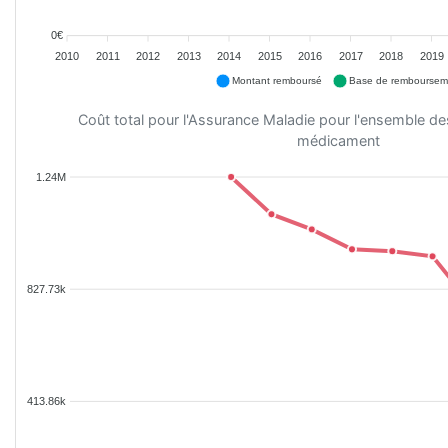
0€
2010
2011
2012
2013
2014
2015
2016
2017
2018
2019
Montant remboursé
Base de remboursem
Coût total pour l'Assurance Maladie pour l'ensemble d
médicament
1.24M
827.73k
413.86k