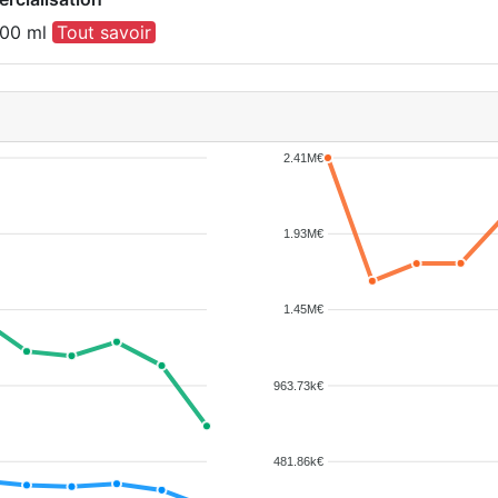
000 ml
Tout savoir
2.41M€
1.93M€
1.45M€
963.73k€
481.86k€