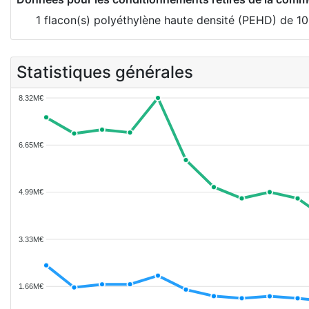
1 flacon(s) polyéthylène haute densité (PEHD) de 1
Statistiques générales
8.32M€
6.65M€
4.99M€
3.33M€
1.66M€