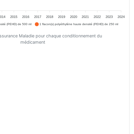
2014
2015
2016
2017
2018
2019
2020
2021
2022
2023
2024
nsité (PEHD) de 500 ml
1 flacon(s) polyéthylène haute densité (PEHD) de 250 ml
'Assurance Maladie pour chaque conditionnement du
médicament