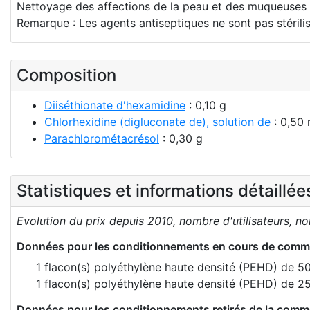
Nettoyage des affections de la peau et des muqueuses p
Remarque : Les agents antiseptiques ne sont pas stéril
Composition
Diiséthionate d'hexamidine
: 0,10 g
Chlorhexidine (digluconate de), solution de
: 0,50 
Parachlorométacrésol
: 0,30 g
Statistiques et informations détaillé
Evolution du prix depuis 2010, nombre d'utilisateurs, n
Données pour les conditionnements en cours de comme
1 flacon(s) polyéthylène haute densité (PEHD) de 50
1 flacon(s) polyéthylène haute densité (PEHD) de 25
Données pour les conditionnements retirés de la comme