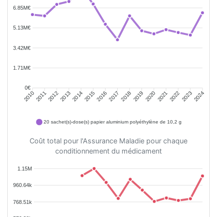
6.85M€
5.13M€
3.42M€
1.71M€
0€
2011
2012
2013
2014
2015
2016
2018
2019
2020
2021
2022
2023
2010
2017
2024
20 sachet(s)-dose(s) papier aluminium polyéthylène de 10,2 g
Coût total pour l'Assurance Maladie pour chaque
conditionnement du médicament
1.15M
960.64k
768.51k