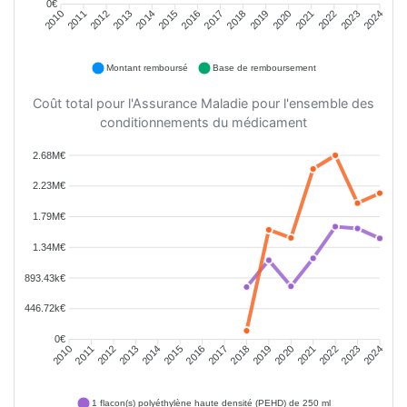
0€
2011
2012
2013
2014
2015
2016
2018
2019
2020
2021
2022
2023
2010
2017
2024
Montant remboursé
Base de remboursement
Coût total pour l'Assurance Maladie pour l'ensemble des
conditionnements du médicament
2.68M€
2.23M€
1.79M€
1.34M€
893.43k€
446.72k€
0€
2011
2012
2013
2014
2015
2016
2018
2019
2020
2021
2022
2023
2010
2017
2024
1 flacon(s) polyéthylène haute densité (PEHD) de 250 ml