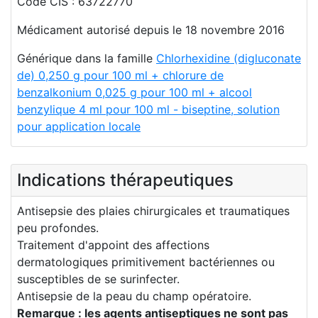
Code CIS : 63722770
Médicament autorisé depuis le 18 novembre 2016
Générique dans la famille
Chlorhexidine (digluconate
de) 0,250 g pour 100 ml + chlorure de
benzalkonium 0,025 g pour 100 ml + alcool
benzylique 4 ml pour 100 ml - biseptine, solution
pour application locale
Indications thérapeutiques
Antisepsie des plaies chirurgicales et traumatiques
peu profondes.
Traitement d'appoint des affections
dermatologiques primitivement bactériennes ou
susceptibles de se surinfecter.
Antisepsie de la peau du champ opératoire.
Remarque : les agents antiseptiques ne sont pas