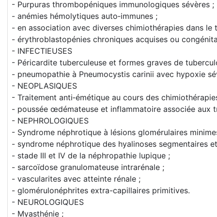
- Purpuras thrombopéniques immunologiques sévères ;
- anémies hémolytiques auto‑immunes ;
- en association avec diverses chimiothérapies dans le
- érythroblastopénies chroniques acquises ou congénita
- INFECTIEUSES
- Péricardite tuberculeuse et formes graves de tuberculo
- pneumopathie à Pneumocystis carinii avec hypoxie sé
- NEOPLASIQUES
- Traitement anti‑émétique au cours des chimiothérapies
- poussée œdémateuse et inflammatoire associée aux tra
- NEPHROLOGIQUES
- Syndrome néphrotique à lésions glomérulaires minimes
- syndrome néphrotique des hyalinoses segmentaires et 
- stade III et IV de la néphropathie lupique ;
- sarcoïdose granulomateuse intrarénale ;
- vascularites avec atteinte rénale ;
- glomérulonéphrites extra-capillaires primitives.
- NEUROLOGIQUES
- Myasthénie ;