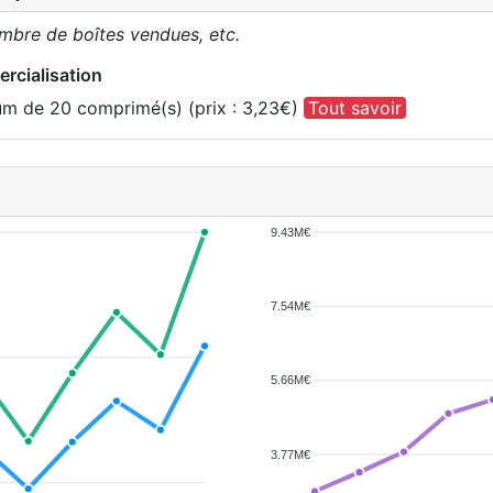
ombre de boîtes vendues, etc.
rcialisation
ium de 20 comprimé(s) (prix : 3,23€)
Tout savoir
9.43M€
7.54M€
5.66M€
3.77M€