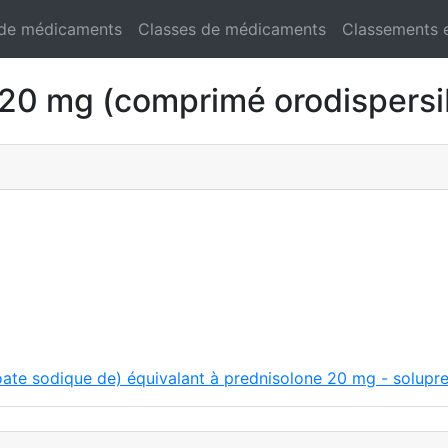
 de médicaments
Classes de médicaments
Classements 
 mg (comprimé orodispersi
ate sodique de) équivalant à prednisolone 20 mg - solupr