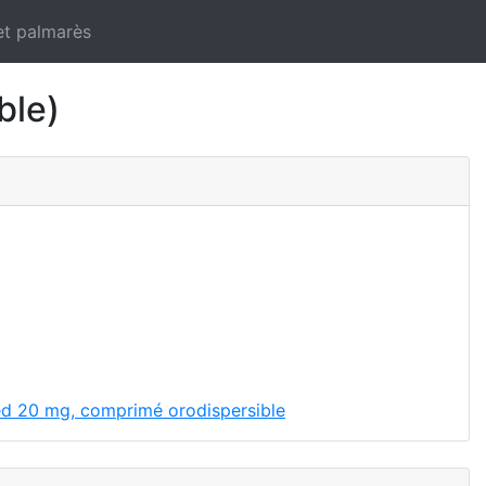
et palmarès
ble)
ed 20 mg, comprimé orodispersible