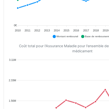
0€
2010
2011
2012
2013
2014
2015
2016
2017
2018
2019
Montant remboursé
Base de remboursem
Coût total pour l'Assurance Maladie pour l'ensemble d
médicament
3.11M
2.33M
1.56M