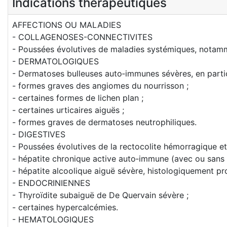
Indications thérapeutiques
AFFECTIONS OU MALADIES
- COLLAGENOSES-CONNECTIVITES
- Poussées évolutives de maladies systémiques, notamme
- DERMATOLOGIQUES
- Dermatoses bulleuses auto‑immunes sévères, en parti
- formes graves des angiomes du nourrisson ;
- certaines formes de lichen plan ;
- certaines urticaires aiguës ;
- formes graves de dermatoses neutrophiliques.
- DIGESTIVES
- Poussées évolutives de la rectocolite hémorragique et
- hépatite chronique active auto‑immune (avec ou sans c
- hépatite alcoolique aiguë sévère, histologiquement pr
- ENDOCRINIENNES
- Thyroïdite subaiguë de De Quervain sévère ;
- certaines hypercalcémies.
- HEMATOLOGIQUES