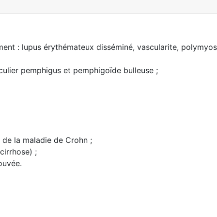
nt : lupus érythémateux disséminé, vascularite, polymyosi
culier pemphigus et pemphigoïde bulleuse ;
 de la maladie de Crohn ;
irrhose) ;
ouvée.