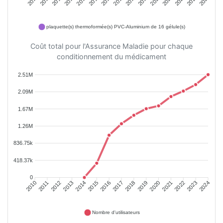
plaquette(s) thermoformée(s) PVC-Aluminium de 16 gélule(s)
Coût total pour l'Assurance Maladie pour chaque
conditionnement du médicament
2.51M
2.09M
1.67M
1.26M
836.75k
418.37k
0
2011
2012
2013
2014
2015
2016
2018
2019
2020
2021
2022
2023
2010
2017
2024
Nombre d'utilisateurs