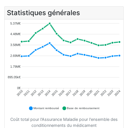
Statistiques générales
5.37M€
4.48M€
3.58M€
2.69M€
1.79M€
895.05k€
0€
2011
2012
2013
2014
2015
2016
2018
2019
2020
2021
2022
2023
2010
2017
2024
Montant remboursé
Base de remboursement
Coût total pour l'Assurance Maladie pour l'ensemble des
conditionnements du médicament