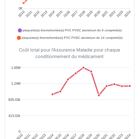
0€
2011
2012
2013
2014
2015
2016
2018
2019
2020
2021
2022
2023
2010
2017
2024
plaquette(s) thermoformée(s) PVC PVDC aluminium de 6 comprimé(s)
plaquette(s) thermoformée(s) PVC PVDC aluminium de 14 comprimé(s)
Coût total pour l'Assurance Maladie pour chaque
conditionnement du médicament
1.65M
1.24M
826.03k
413.02k
0
2011
2012
2013
2014
2015
2016
2018
2019
2020
2021
2022
2023
2010
2017
2024