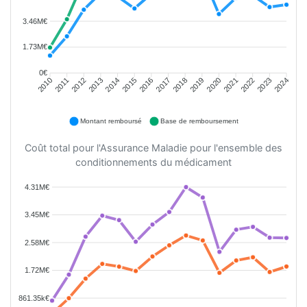
3.46M€
1.73M€
0€
2011
2012
2013
2014
2015
2016
2018
2019
2020
2021
2022
2023
2010
2017
2024
Montant remboursé
Base de remboursement
Coût total pour l'Assurance Maladie pour l'ensemble des
conditionnements du médicament
4.31M€
3.45M€
2.58M€
1.72M€
861.35k€