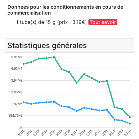
Données pour les conditionnements en cours de
commercialisation
1 tube(s) de 15 g (prix : 3,19€)
Tout savoir
Statistiques générales
5.91M€
4.92M€
3.94M€
2.95M€
1.97M€
984.76k€
0€
2011
2012
2013
2014
2015
2016
2018
2019
2020
2021
2022
2023
2010
2017
2024