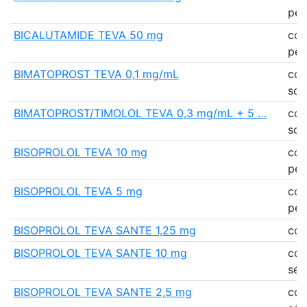
pell
BICALUTAMIDE TEVA 50 mg
co
pell
BIMATOPROST TEVA 0,1 mg/mL
col
sol
BIMATOPROST/TIMOLOL TEVA 0,3 mg/mL + 5 …
col
sol
BISOPROLOL TEVA 10 mg
co
pell
BISOPROLOL TEVA 5 mg
co
pell
BISOPROLOL TEVA SANTE 1,25 mg
co
BISOPROLOL TEVA SANTE 10 mg
co
séc
BISOPROLOL TEVA SANTE 2,5 mg
co