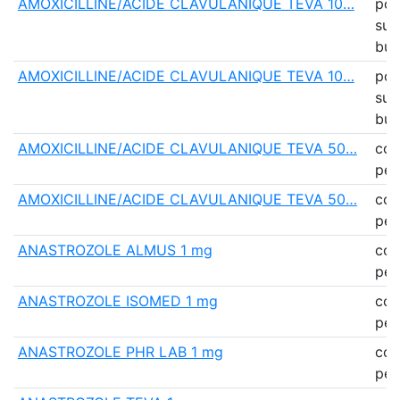
AMOXICILLINE/ACIDE CLAVULANIQUE TEVA 10…
pou
sus
bu
AMOXICILLINE/ACIDE CLAVULANIQUE TEVA 10…
pou
sus
bu
AMOXICILLINE/ACIDE CLAVULANIQUE TEVA 50…
co
pell
AMOXICILLINE/ACIDE CLAVULANIQUE TEVA 50…
co
pell
ANASTROZOLE ALMUS 1 mg
co
pell
ANASTROZOLE ISOMED 1 mg
co
pell
ANASTROZOLE PHR LAB 1 mg
co
pell