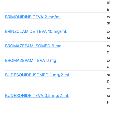
inh
g…
BRIMONIDINE TEVA 2 mg/ml
col
sol
BRINZOLAMIDE TEVA 10 mg/mL
col
sus
BROMAZEPAM ISOMED 6 mg
co
qua
BROMAZEPAM TEVA 6 mg
co
qua
BUDESONIDE ISOMED 1 mg/2 ml
sus
pou
…
BUDESONIDE TEVA 0,5 mg/2 mL
sus
pou
…