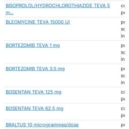
BISOPROLOL/HYDROCHLOROTHIAZIDE TEVA 5
co
m…
pell
BLEOMYCINE TEVA 15000 UI
pou
sol
inj
BORTEZOMIB TEVA 1 mg
pou
sol
inj
BORTEZOMIB TEVA 3,5 mg
pou
sol
inj
BOSENTAN TEVA 125 mg
co
pell
BOSENTAN TEVA 62,5 mg
co
pell
BRALTUS 10 microgrammes/dose
pou