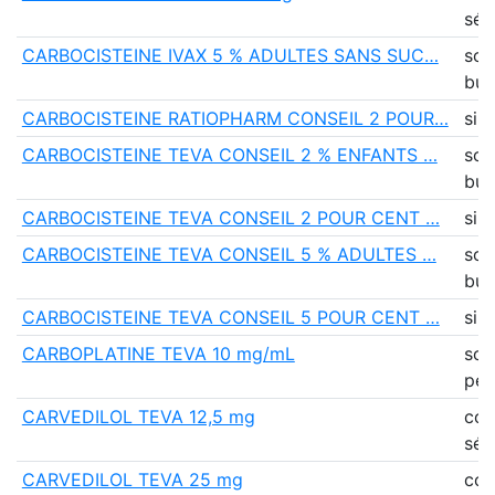
séc
CARBOCISTEINE IVAX 5 % ADULTES SANS SUC…
sol
buv
CARBOCISTEINE RATIOPHARM CONSEIL 2 POUR…
sir
CARBOCISTEINE TEVA CONSEIL 2 % ENFANTS …
sol
buv
CARBOCISTEINE TEVA CONSEIL 2 POUR CENT …
sir
CARBOCISTEINE TEVA CONSEIL 5 % ADULTES …
sol
buv
CARBOCISTEINE TEVA CONSEIL 5 POUR CENT …
sir
CARBOPLATINE TEVA 10 mg/mL
sol
per
CARVEDILOL TEVA 12,5 mg
co
séc
CARVEDILOL TEVA 25 mg
co