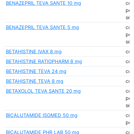
BENAZEPRIL TEVA SANTE 10 mg
co
pell
séc
BENAZEPRIL TEVA SANTE 5 mg
co
pell
séc
BETAHISTINE IVAX 8 mg
co
BETAHISTINE RATIOPHARM 8 mg
co
BETAHISTINE TEVA 24 mg
co
BETAHISTINE TEVA 8 mg
co
BETAXOLOL TEVA SANTE 20 mg
co
pell
séc
BICALUTAMIDE ISOMED 50 mg
co
pell
BICALUTAMIDE PHR LAB 50 mg
co