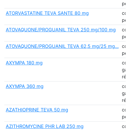
pell
ATORVASTATINE TEVA SANTE 80 mg
co
pell
ATOVAQUONE/PROGUANIL TEVA 250 mg/100 mg
co
pell
ATOVAQUONE/PROGUANIL TEVA 62,5 mg/25 mg…
co
pell
AXYMPA 180 mg
co
gas
rés
AXYMPA 360 mg
co
gas
rés
AZATHIOPRINE TEVA 50 mg
co
pell
AZITHROMYCINE PHR LAB 250 mg
co