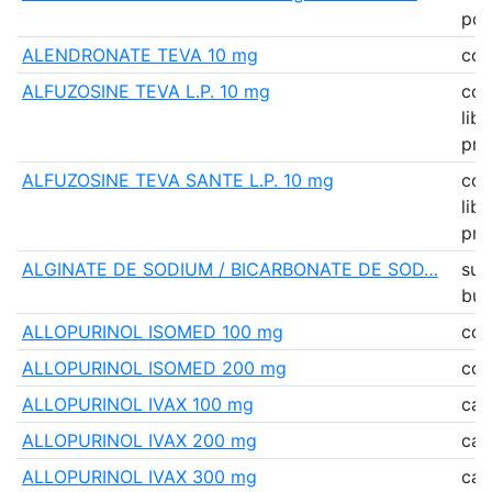
pou
ALENDRONATE TEVA 10 mg
co
ALFUZOSINE TEVA L.P. 10 mg
com
lib
pro
ALFUZOSINE TEVA SANTE L.P. 10 mg
com
lib
pro
ALGINATE DE SODIUM / BICARBONATE DE SOD…
sus
buv
ALLOPURINOL ISOMED 100 mg
co
ALLOPURINOL ISOMED 200 mg
co
ALLOPURINOL IVAX 100 mg
cap
ALLOPURINOL IVAX 200 mg
cap
ALLOPURINOL IVAX 300 mg
cap