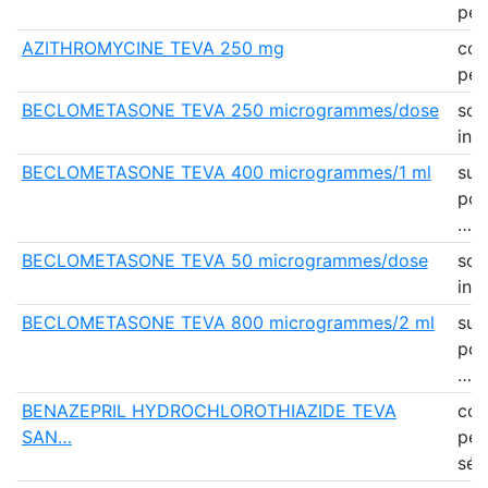
pell
AZITHROMYCINE TEVA 250 mg
co
pell
BECLOMETASONE TEVA 250 microgrammes/dose
sol
inh
BECLOMETASONE TEVA 400 microgrammes/1 ml
sus
pou
…
BECLOMETASONE TEVA 50 microgrammes/dose
sol
inh
BECLOMETASONE TEVA 800 microgrammes/2 ml
sus
pou
…
BENAZEPRIL HYDROCHLOROTHIAZIDE TEVA
co
SAN…
pell
séc