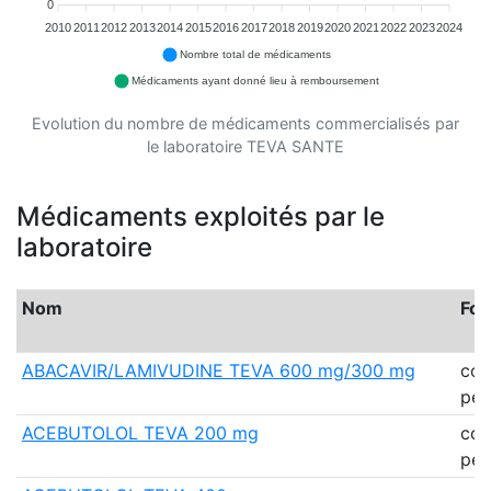
0
2010
2011
2012
2013
2014
2015
2016
2017
2018
2019
2020
2021
2022
2023
2024
Nombre total de médicaments
Médicaments ayant donné lieu à remboursement
Evolution du nombre de médicaments commercialisés par
le laboratoire TEVA SANTE
Médicaments exploités par le
laboratoire
Nom
Fo
ABACAVIR/LAMIVUDINE TEVA 600 mg/300 mg
co
pell
ACEBUTOLOL TEVA 200 mg
co
pell