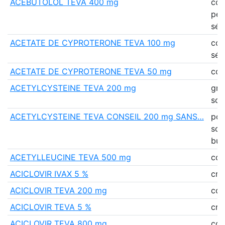
ACEBUTOLOL TEVA 400 mg
co
pell
séc
ACETATE DE CYPROTERONE TEVA 100 mg
co
séc
ACETATE DE CYPROTERONE TEVA 50 mg
co
ACETYLCYSTEINE TEVA 200 mg
gra
sol
ACETYLCYSTEINE TEVA CONSEIL 200 mg SANS…
pou
sol
buv
ACETYLLEUCINE TEVA 500 mg
co
ACICLOVIR IVAX 5 %
crè
ACICLOVIR TEVA 200 mg
co
ACICLOVIR TEVA 5 %
crè
ACICLOVIR TEVA 800 mg
co