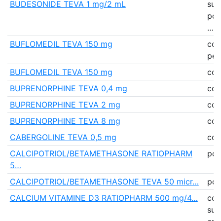
BUDESONIDE TEVA 1 mg/2 mL
sus
pou
…
BUFLOMEDIL TEVA 150 mg
co
pell
BUFLOMEDIL TEVA 150 mg
co
BUPRENORPHINE TEVA 0,4 mg
co
BUPRENORPHINE TEVA 2 mg
co
BUPRENORPHINE TEVA 8 mg
co
CABERGOLINE TEVA 0,5 mg
co
CALCIPOTRIOL/BETAMETHASONE RATIOPHARM
po
5…
CALCIPOTRIOL/BETAMETHASONE TEVA 50 micr…
po
CALCIUM VITAMINE D3 RATIOPHARM 500 mg/4…
com
suc