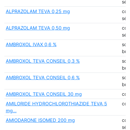
séc
ALPRAZOLAM TEVA 0,25 mg
co
séc
ALPRAZOLAM TEVA 0,50 mg
co
séc
AMBROXOL IVAX 0,6 %
sol
buv
AMBROXOL TEVA CONSEIL 0,3 %
sol
buv
AMBROXOL TEVA CONSEIL 0,6 %
sol
buv
AMBROXOL TEVA CONSEIL 30 mg
co
AMILORIDE HYDROCHLOROTHIAZIDE TEVA 5
co
mg…
AMIODARONE ISOMED 200 mg
co
séc