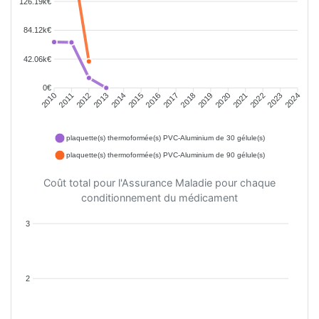
126.19k€
84.12k€
42.06k€
0€
2011
2012
2013
2014
2015
2016
2018
2019
2020
2021
2022
2023
2010
2017
2024
plaquette(s) thermoformée(s) PVC-Aluminium de 30 gélule(s)
plaquette(s) thermoformée(s) PVC-Aluminium de 90 gélule(s)
Coût total pour l'Assurance Maladie pour chaque
conditionnement du médicament
3
2