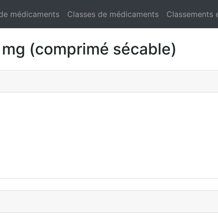
 de médicaments
Classes de médicaments
Classements 
mg (comprimé sécable)