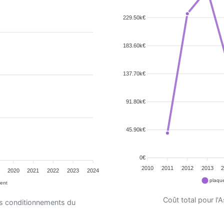
229.50k€
183.60k€
137.70k€
91.80k€
45.90k€
0€
2010
2011
2012
2013
2020
2021
2022
2023
2024
plaque
ent
Coût total pour l
es conditionnements du