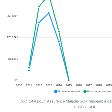
262.68k€
175.12k€
87.56k€
0€
2010
2011
2012
2013
2014
2015
2016
2017
2018
2019
Montant remboursé
Base de remboursem
Coût total pour l'Assurance Maladie pour l'ensemble d
médicament