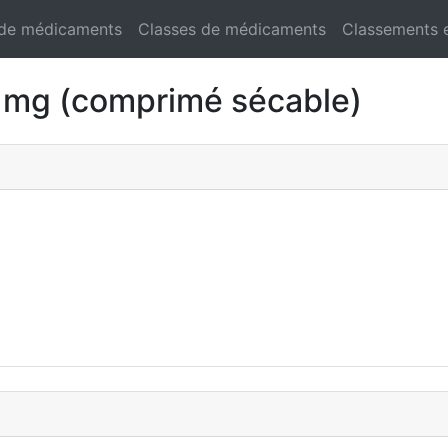
 de médicaments
Classes de médicaments
Classements 
mg (comprimé sécable)