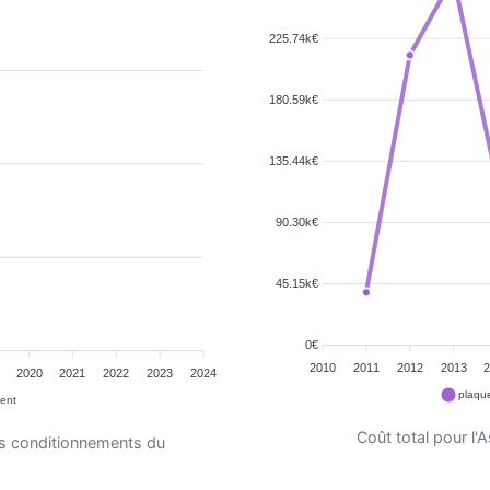
225.74k€
180.59k€
135.44k€
90.30k€
45.15k€
0€
2010
2011
2012
2013
2020
2021
2022
2023
2024
plaque
ent
Coût total pour l
es conditionnements du