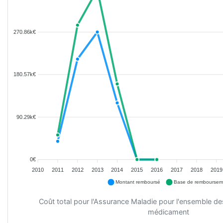
270.86k€
180.57k€
90.29k€
0€
2010
2011
2012
2013
2014
2015
2016
2017
2018
2019
Montant remboursé
Base de remboursem
Coût total pour l'Assurance Maladie pour l'ensemble d
médicament