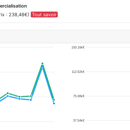
rcialisation
rix : 238,48€)
Tout savoir
150.16k€
112.62k€
75.08k€
37.54k€