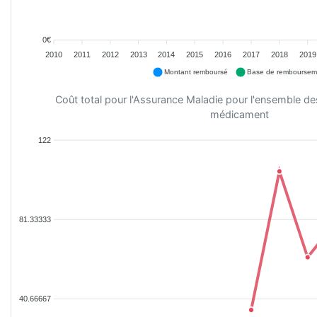
0€
2010
2011
2012
2013
2014
2015
2016
2017
2018
2019
Montant remboursé
Base de remboursem
Coût total pour l'Assurance Maladie pour l'ensemble d
médicament
122
81.33333
40.66667