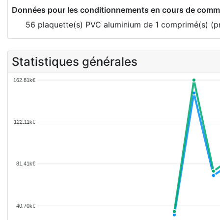
Données pour les conditionnements en cours de comme
56 plaquette(s) PVC aluminium de 1 comprimé(s) (p
Statistiques générales
162.81k€
122.11k€
81.41k€
40.70k€