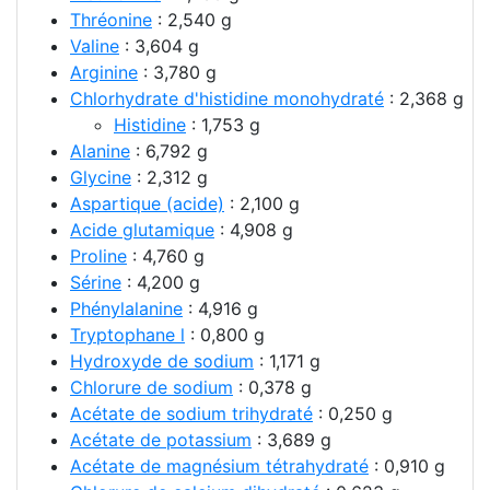
Thréonine
: 2,540 g
Valine
: 3,604 g
Arginine
: 3,780 g
Chlorhydrate d'histidine monohydraté
: 2,368 g
Histidine
: 1,753 g
Alanine
: 6,792 g
Glycine
: 2,312 g
Aspartique (acide)
: 2,100 g
Acide glutamique
: 4,908 g
Proline
: 4,760 g
Sérine
: 4,200 g
Phénylalanine
: 4,916 g
Tryptophane l
: 0,800 g
Hydroxyde de sodium
: 1,171 g
Chlorure de sodium
: 0,378 g
Acétate de sodium trihydraté
: 0,250 g
Acétate de potassium
: 3,689 g
Acétate de magnésium tétrahydraté
: 0,910 g