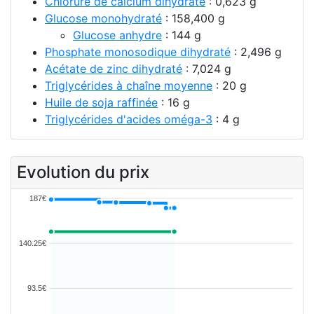
Chlorure de calcium dihydraté
: 0,623 g
Glucose monohydraté
: 158,400 g
Glucose anhydre
: 144 g
Phosphate monosodique dihydraté
: 2,496 g
Acétate de zinc dihydraté
: 7,024 g
Triglycérides à chaîne moyenne
: 20 g
Huile de soja raffinée
: 16 g
Triglycérides d'acides oméga-3
: 4 g
Evolution du prix
187€
140.25€
93.5€