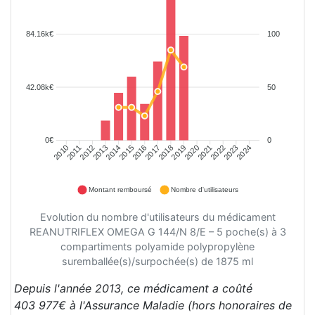
84.16k€
100
42.08k€
50
0€
0
2011
2012
2013
2014
2015
2016
2017
2018
2019
2020
2021
2022
2023
2024
2010
Montant remboursé
Nombre d'utilisateurs
Evolution du nombre d'utilisateurs du médicament
REANUTRIFLEX OMEGA G 144/N 8/E – 5 poche(s) à 3
compartiments polyamide polypropylène
suremballée(s)/surpochée(s) de 1875 ml
Depuis l'année 2013, ce médicament a coûté
403 977€ à l'Assurance Maladie (hors honoraires de