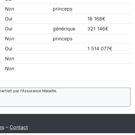
Non
princeps
Oui
18 168€
Oui
générique
321 146€
Non
princeps
Oui
1 514 077€
Non
Non
artiel) par l'Assurance Maladie.
es
–
Contact