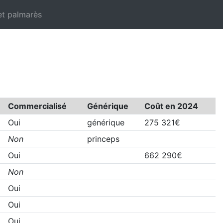
et palmarès
Commercialisé
Générique
Coût en 2024
Oui
générique
275 321€
Non
princeps
Oui
662 290€
Non
Oui
Oui
Oui