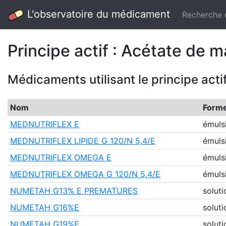
L'observatoire du médicament
Recherche
Principe actif : Acétate de 
Médicaments utilisant le principe acti
Nom
Form
MEDNUTRIFLEX E
émuls
MEDNUTRIFLEX LIPIDE G 120/N 5,4/E
émuls
MEDNUTRIFLEX OMEGA E
émuls
MEDNUTRIFLEX OMEGA G 120/N 5,4/E
émuls
NUMETAH G13% E PREMATURES
soluti
NUMETAH G16%E
soluti
NUMETAH G19%E
soluti