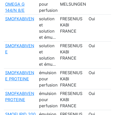
OMEGA G
pour
MELSUNGEN
144/N 8/E
perfusion
SMOFKABIVEN
solution
FRESENIUS
Oui
et
KABI
solution
FRANCE
et ému…
SMOFKABIVEN
solution
FRESENIUS
Oui
E
et
KABI
solution
FRANCE
et ému…
SMOFKABIVEN
émulsion
FRESENIUS
Oui
E PROTEINE
pour
KABI
perfusion
FRANCE
SMOFKABIVEN
émulsion
FRESENIUS
Oui
PROTEINE
pour
KABI
perfusion
FRANCE
SMOFLIPID 200
émulsion
FRESENIUS
Oui