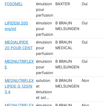
FOSOMEL
émulsion
BAXTER
Oui
pour
perfusion
LIPIDEM 200
émulsion
B BRAUN
Oui
mg/ml
pour
MELSUNGEN
perfusion
MEDIALIPIDE
émulsion
B BRAUN
Oui
20 POUR CENT
pour
MEDICAL
perfusion
MEDNUTRIFLEX
émulsion
B BRAUN
Oui
E
pour
MELSUNGEN
perfusion
MEDNUTRIFLEX
solution
B BRAUN
Non
LIPIDE G 120/N
et
MELSUNGEN
5,4
émulsion
et sol…
MEDNUTRIFLEX
émulsion
B BRAUN
Non