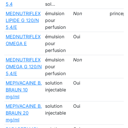
5,4
sol…
MEDNUTRIFLEX
émulsion
Non
princep
LIPIDE G 120/N
pour
5,4/E
perfusion
MEDNUTRIFLEX
émulsion
Oui
OMEGA E
pour
perfusion
MEDNUTRIFLEX
émulsion
Non
OMEGA G 120/N
pour
5,4/E
perfusion
MEPIVACAINE B.
solution
Oui
BRAUN 10
injectable
mg/ml
MEPIVACAINE B.
solution
Oui
BRAUN 20
injectable
mg/ml