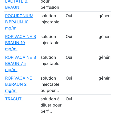
LACTATE B.
pour
BRAUN
perfusion
ROCURONIUM
solution
Oui
génériq
B.BRAUN 10
injectable
mg/ml
ROPIVACAINE B
solution
Oui
génériq
BRAUN 10
injectable
mg/ml
ROPIVACAINE B
solution
Oui
génériq
BRAUN 7,5
injectable
mg/ml
ROPIVACAINE
solution
Oui
génériq
B.BRAUN 2
injectable
mg/ml
ou pour…
TRACUTIL
solution à
Oui
diluer pour
perf…