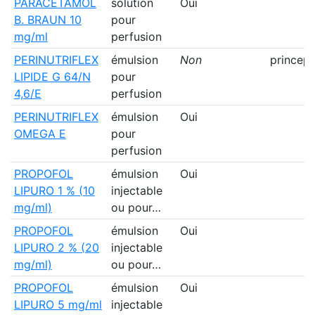
PARACETAMOL
solution
Oui
B. BRAUN 10
pour
mg/ml
perfusion
PERINUTRIFLEX
émulsion
Non
princep
LIPIDE G 64/N
pour
4,6/E
perfusion
PERINUTRIFLEX
émulsion
Oui
OMEGA E
pour
perfusion
PROPOFOL
émulsion
Oui
LIPURO 1 % (10
injectable
mg/ml)
ou pour…
PROPOFOL
émulsion
Oui
LIPURO 2 % (20
injectable
mg/ml)
ou pour…
PROPOFOL
émulsion
Oui
LIPURO 5 mg/ml
injectable