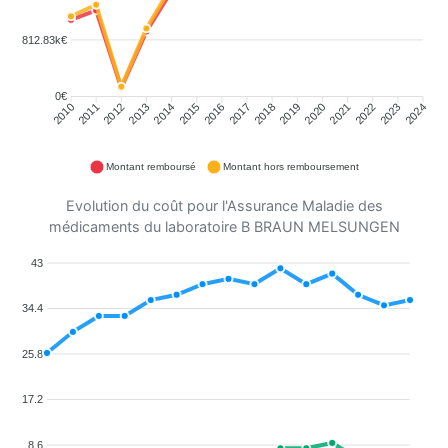
812.83k€
0€
2011
2012
2013
2014
2015
2016
2018
2019
2020
2021
2022
2023
2010
2017
2024
Montant remboursé
Montant hors remboursement
Evolution du coût pour l'Assurance Maladie des
médicaments du laboratoire B BRAUN MELSUNGEN
43
34.4
25.8
17.2
8.6