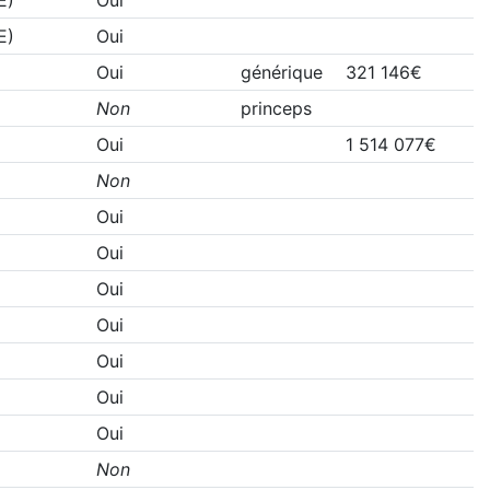
E)
Oui
Oui
générique
321 146€
Non
princeps
Oui
1 514 077€
Non
Oui
Oui
Oui
Oui
Oui
Oui
Oui
Non