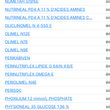
NUMETAH G19%E
so
NUTRINEAL PD4 A 1,1 % D'ACIDES AMINES
so
NUTRINEAL PD4 A 1,1 % D'ACIDES AMINES C…
so
OLICLINOMEL N 4-550 E
ém
OLIMEL N12E
ém
OLIMEL N7E
ém
OLIMEL N9E
ém
PERIKABIVEN
so
PERINUTRIFLEX LIPIDE G 64/N 4,6/E
ém
PERINUTRIFLEX OMEGA E
ém
PERIOLIMEL N4E
ém
PERISOC
so
PHOXILIUM 1,2 mmol/L PHOSPHATE
so
PHYSIONEAL 35 GLUCOSE 1,36 %
so