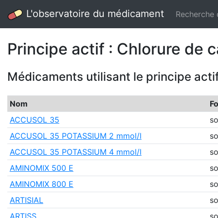
L'observatoire du médicament
Recherche
Principe actif : Chlorure de 
Médicaments utilisant le principe acti
Nom
F
ACCUSOL 35
so
ACCUSOL 35 POTASSIUM 2 mmol/l
so
ACCUSOL 35 POTASSIUM 4 mmol/l
so
AMINOMIX 500 E
so
AMINOMIX 800 E
so
ARTISIAL
so
ARTISS
so