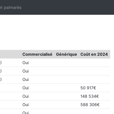
et palmarès
Commercialisé
Générique
Coût en 2024
)
Oui
)
Oui
)
Oui
Oui
50 917€
Oui
148 534€
Oui
588 306€
Oui