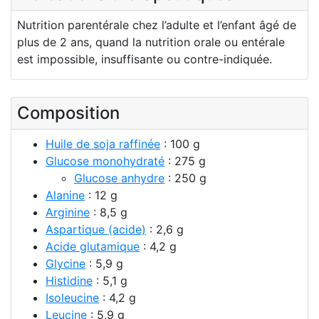
Nutrition parentérale chez l’adulte et l’enfant âgé de
plus de 2 ans, quand la nutrition orale ou entérale
est impossible, insuffisante ou contre-indiquée.
Composition
Huile de soja raffinée
: 100 g
Glucose monohydraté
: 275 g
Glucose anhydre
: 250 g
Alanine
: 12 g
Arginine
: 8,5 g
Aspartique (acide)
: 2,6 g
Acide glutamique
: 4,2 g
Glycine
: 5,9 g
Histidine
: 5,1 g
Isoleucine
: 4,2 g
Leucine
: 5,9 g