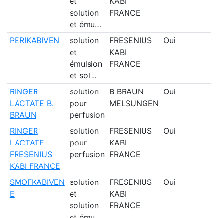
et
KABI
solution
FRANCE
et ému…
PERIKABIVEN
solution
FRESENIUS
Oui
et
KABI
émulsion
FRANCE
et sol…
RINGER
solution
B BRAUN
Oui
LACTATE B.
pour
MELSUNGEN
BRAUN
perfusion
RINGER
solution
FRESENIUS
Oui
LACTATE
pour
KABI
FRESENIUS
perfusion
FRANCE
KABI FRANCE
SMOFKABIVEN
solution
FRESENIUS
Oui
E
et
KABI
solution
FRANCE
et ému…