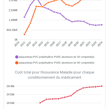
3.37M€
2.53M€
1.69M€
843.33k€
0€
2011
2012
2013
2014
2015
2016
2018
2019
2020
2021
2022
2023
2010
2017
2024
plaquette(s) PVC polyéthylène PVDC aluminium de 30 comprimé(s)
plaquette(s) PVC polyéthylène PVDC aluminium de 90 comprimé(s)
Coût total pour l'Assurance Maladie pour chaque
conditionnement du médicament
29.46k
24.55k
19.64k