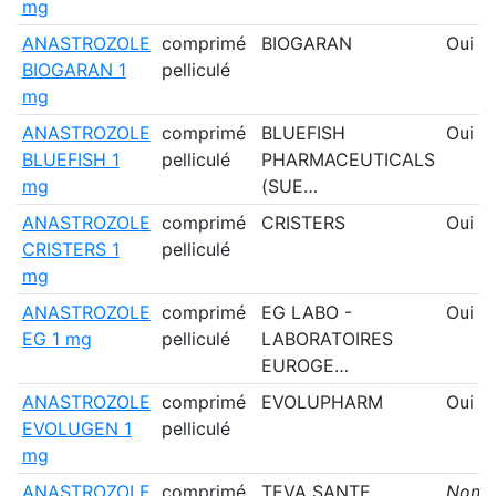
mg
ANASTROZOLE
comprimé
BIOGARAN
Oui
BIOGARAN 1
pelliculé
mg
ANASTROZOLE
comprimé
BLUEFISH
Oui
BLUEFISH 1
pelliculé
PHARMACEUTICALS
mg
(SUE…
ANASTROZOLE
comprimé
CRISTERS
Oui
CRISTERS 1
pelliculé
mg
ANASTROZOLE
comprimé
EG LABO -
Oui
EG 1 mg
pelliculé
LABORATOIRES
EUROGE…
ANASTROZOLE
comprimé
EVOLUPHARM
Oui
EVOLUGEN 1
pelliculé
mg
ANASTROZOLE
comprimé
TEVA SANTE
Non