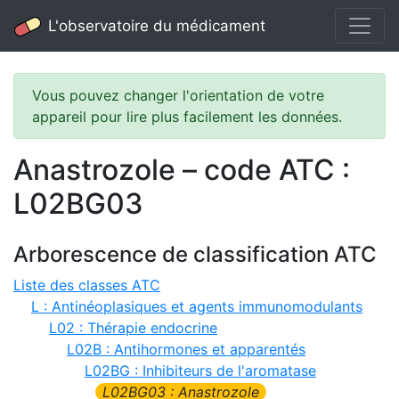
L'observatoire du médicament
Vous pouvez changer l'orientation de votre
appareil pour lire plus facilement les données.
Anastrozole – code ATC :
L02BG03
Arborescence de classification ATC
Liste des classes ATC
L : Antinéoplasiques et agents immunomodulants
L02 : Thérapie endocrine
L02B : Antihormones et apparentés
L02BG : Inhibiteurs de l'aromatase
L02BG03 : Anastrozole