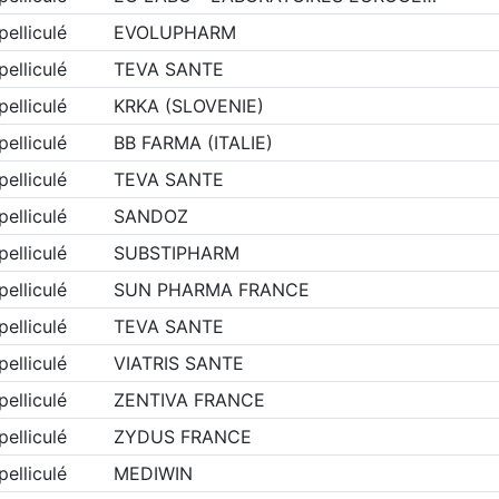
elliculé
EVOLUPHARM
elliculé
TEVA SANTE
elliculé
KRKA (SLOVENIE)
elliculé
BB FARMA (ITALIE)
elliculé
TEVA SANTE
elliculé
SANDOZ
elliculé
SUBSTIPHARM
elliculé
SUN PHARMA FRANCE
elliculé
TEVA SANTE
elliculé
VIATRIS SANTE
elliculé
ZENTIVA FRANCE
elliculé
ZYDUS FRANCE
elliculé
MEDIWIN