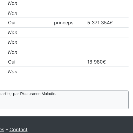
Non
Non
Oui
princeps
5 371 354€
Non
Non
Non
Oui
18 980€
Non
artiel) par l'Assurance Maladie.
es
–
Contact