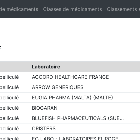
 de médicaments
Classes de médicaments
Classements 
f
Laboratoire
elliculé
ACCORD HEALTHCARE FRANCE
elliculé
ARROW GENERIQUES
elliculé
EUGIA PHARMA (MALTA) (MALTE)
elliculé
BIOGARAN
elliculé
BLUEFISH PHARMACEUTICALS (SUE…
elliculé
CRISTERS
elliculé
EG LABO - LABORATOIRES EUROGE…