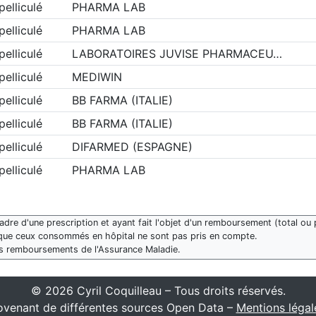
elliculé
PHARMA LAB
elliculé
PHARMA LAB
elliculé
LABORATOIRES JUVISE PHARMACEU…
elliculé
MEDIWIN
elliculé
BB FARMA (ITALIE)
elliculé
BB FARMA (ITALIE)
elliculé
DIFARMED (ESPAGNE)
elliculé
PHARMA LAB
re d'une prescription et ayant fait l'objet d'un remboursement (total ou p
que ceux consommés en hôpital ne sont pas pris en compte.
des remboursements de l'Assurance Maladie.
© 2026 Cyril Coquilleau – Tous droits réservés.
venant de différentes sources Open Data –
Mentions légal