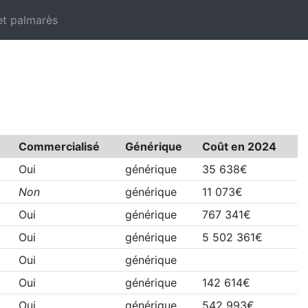
et palmarès
Commercialisé
Générique
Coût en 2024
Oui
générique
35 638€
Non
générique
11 073€
Oui
générique
767 341€
Oui
générique
5 502 361€
Oui
générique
Oui
générique
142 614€
Oui
générique
542 993€