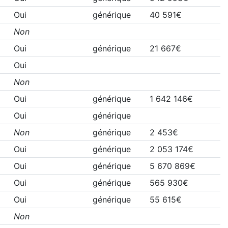
Oui
générique
40 591€
Non
Oui
générique
21 667€
Oui
Non
Oui
générique
1 642 146€
Oui
générique
Non
générique
2 453€
Oui
générique
2 053 174€
Oui
générique
5 670 869€
Oui
générique
565 930€
Oui
générique
55 615€
Non