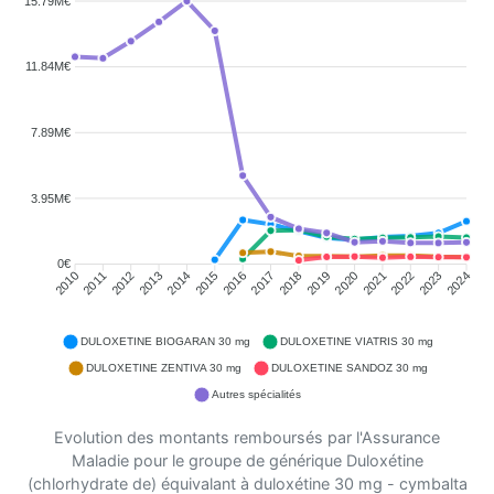
15.79M€
11.84M€
7.89M€
3.95M€
0€
2011
2012
2013
2014
2015
2016
2018
2019
2020
2021
2022
2023
2010
2017
2024
DULOXETINE BIOGARAN 30 mg
DULOXETINE VIATRIS 30 mg
DULOXETINE ZENTIVA 30 mg
DULOXETINE SANDOZ 30 mg
Autres spécialités
Evolution des montants remboursés par l'Assurance
Maladie pour le groupe de générique Duloxétine
(chlorhydrate de) équivalant à duloxétine 30 mg - cymbalta