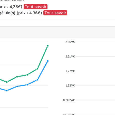
rix : 4,36€)
Tout savoir
élule(s) (prix : 4,36€)
Tout savoir
2.65M€
2.21M€
1.77M€
1.33M€
883.85k€
441.93k€