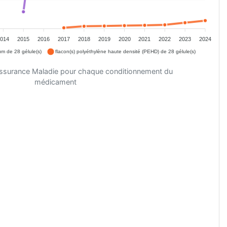
2014
2015
2016
2017
2018
2019
2020
2021
2022
2023
2024
m de 28 gélule(s)
flacon(s) polyéthylène haute densité (PEHD) de 28 gélule(s)
'Assurance Maladie pour chaque conditionnement du
médicament