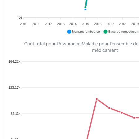
0€
2010
2011
2012
2013
2014
2015
2016
2017
2018
2019
Montant remboursé
Base de remboursem
Coût total pour l'Assurance Maladie pour l'ensemble d
médicament
164.22k
123.17k
82.11k