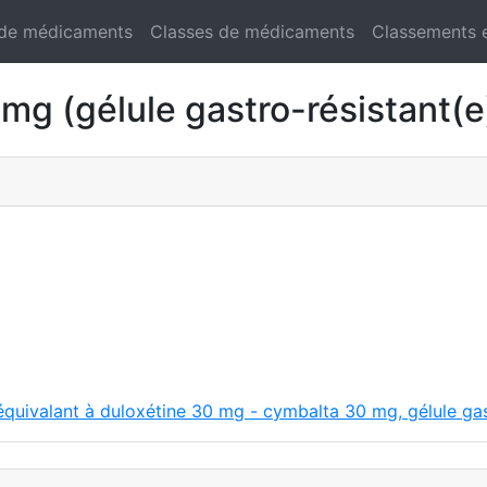
 de médicaments
Classes de médicaments
Classements 
 (gélule gastro-résistant(e
équivalant à duloxétine 30 mg - cymbalta 30 mg, gélule gas