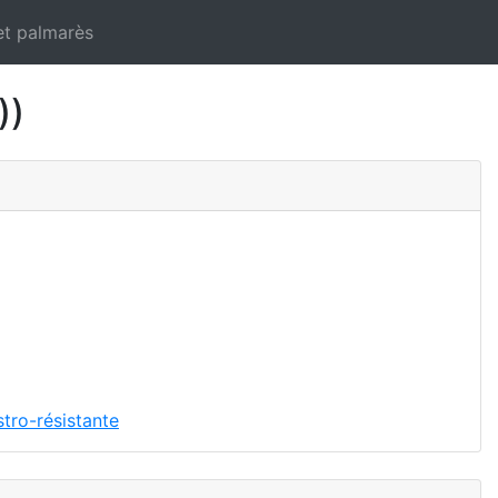
et palmarès
))
tro-résistante