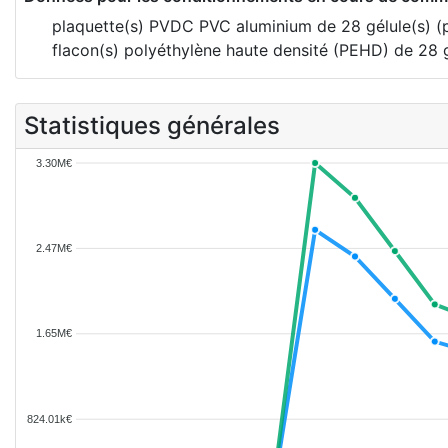
plaquette(s) PVDC PVC aluminium de 28 gélule(s) (p
flacon(s) polyéthylène haute densité (PEHD) de 28 g
Statistiques générales
3.30M€
2.47M€
1.65M€
824.01k€