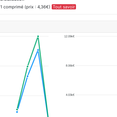
1 comprimé (prix : 4,36€)
Tout savoir
12.09k€
8.06k€
4.03k€