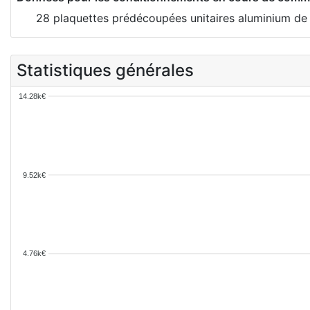
28 plaquettes prédécoupées unitaires aluminium de 
Statistiques générales
14.28k€
9.52k€
4.76k€