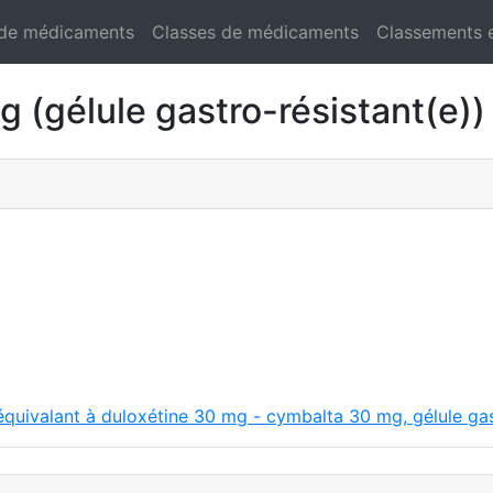
 de médicaments
Classes de médicaments
Classements 
gélule gastro-résistant(e))
équivalant à duloxétine 30 mg - cymbalta 30 mg, gélule gas