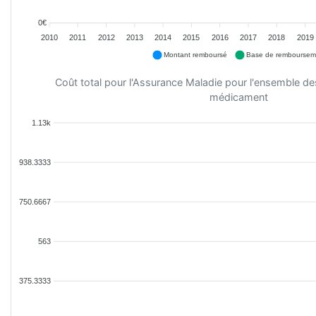
0€
2010
2011
2012
2013
2014
2015
2016
2017
2018
2019
Montant remboursé
Base de remboursem
Coût total pour l'Assurance Maladie pour l'ensemble d
médicament
1.13k
938.3333
750.6667
563
375.3333