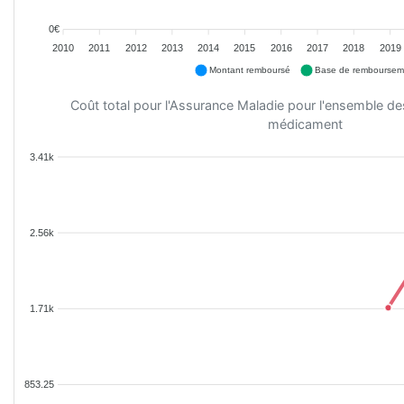
0€
2010
2011
2012
2013
2014
2015
2016
2017
2018
2019
Montant remboursé
Base de remboursem
Coût total pour l'Assurance Maladie pour l'ensemble d
médicament
3.41k
2.56k
1.71k
853.25