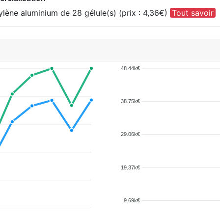
ylène aluminium de 28 gélule(s) (prix : 4,36€)
Tout savoir
48.44k€
38.75k€
29.06k€
19.37k€
9.69k€