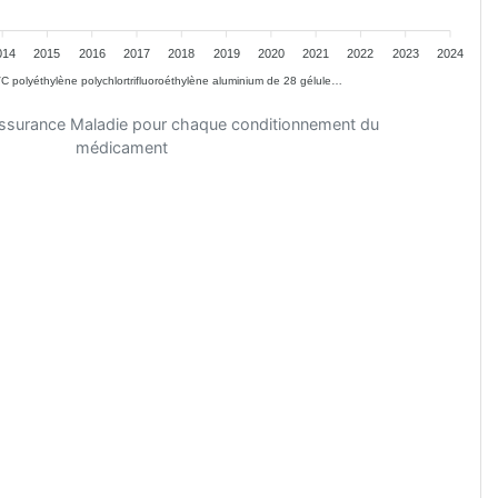
014
2015
2016
2017
2018
2019
2020
2021
2022
2023
2024
C polyéthylène polychlortrifluoroéthylène aluminium de 28 gélule…
'Assurance Maladie pour chaque conditionnement du
médicament