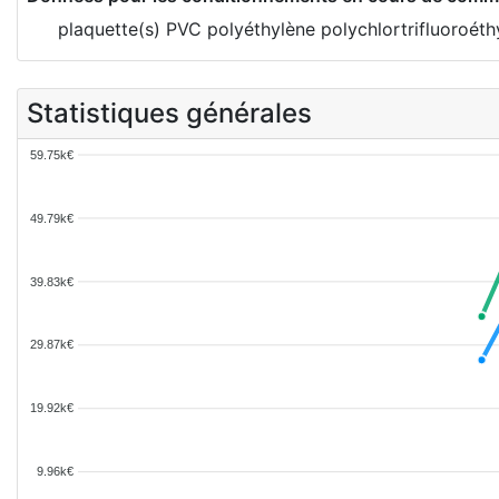
plaquette(s) PVC polyéthylène polychlortrifluoroéth
Statistiques générales
59.75k€
49.79k€
39.83k€
29.87k€
19.92k€
9.96k€