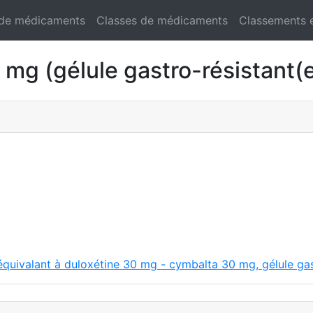
 de médicaments
Classes de médicaments
Classements 
 (gélule gastro-résistant(e
équivalant à duloxétine 30 mg - cymbalta 30 mg, gélule gas