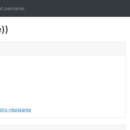
et palmarès
))
tro-résistante