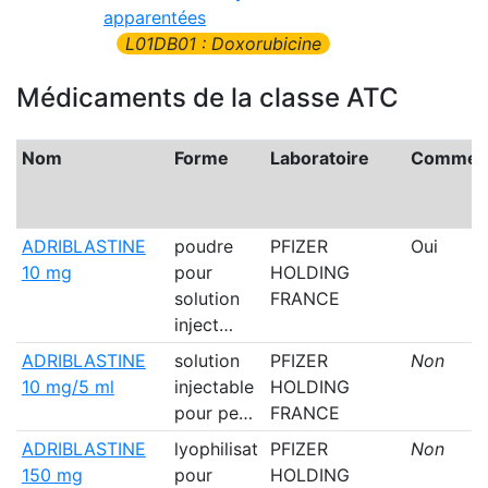
apparentées
L01DB01 : Doxorubicine
Médicaments de la classe ATC
Nom
Forme
Laboratoire
Commerc
ADRIBLASTINE
poudre
PFIZER
Oui
10 mg
pour
HOLDING
solution
FRANCE
inject…
ADRIBLASTINE
solution
PFIZER
Non
10 mg/5 ml
injectable
HOLDING
pour pe…
FRANCE
ADRIBLASTINE
lyophilisat
PFIZER
Non
150 mg
pour
HOLDING