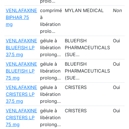
prolo…
VENLAFAXINE
comprimé
MYLAN MEDICAL
Non
BIPHAR 75
à
mg
libération
prolo…
VENLAFAXINE
gélule à
BLUEFISH
Oui
BLUEFISH LP
libération
PHARMACEUTICALS
37,5 mg
prolong…
(SUE…
VENLAFAXINE
gélule à
BLUEFISH
Oui
BLUEFISH LP
libération
PHARMACEUTICALS
75 mg
prolong…
(SUE…
VENLAFAXINE
gélule à
CRISTERS
Oui
CRISTERS LP
libération
37,5 mg
prolong…
VENLAFAXINE
gélule à
CRISTERS
Oui
CRISTERS LP
libération
75 mg
prolong…