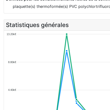
plaquette(s) thermoformée(s) PVC polychlortrifluo
Statistiques générales
13.20k€
8.80k€
4.40k€