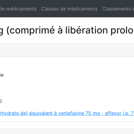
 de médicaments
Classes de médicaments
Classements 
(comprimé à libération prol
ée
0
rhydrate de) équivalant à venlafaxine 75 mg - effexor l.p. 7