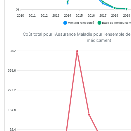
0€
2010
2011
2012
2013
2014
2015
2016
2017
2018
2019
Montant remboursé
Base de remboursem
Coût total pour l'Assurance Maladie pour l'ensemble d
médicament
462
369.6
277.2
184.8
92.4