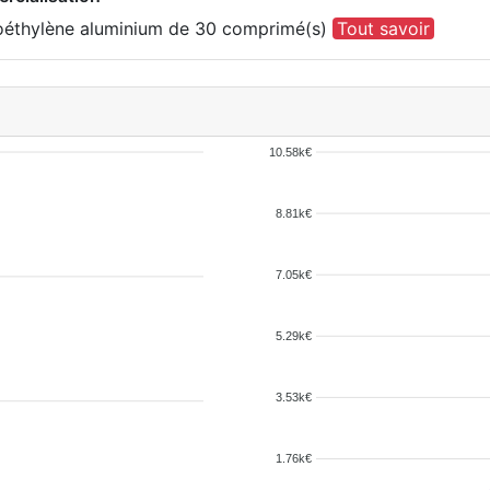
roéthylène aluminium de 30 comprimé(s)
Tout savoir
10.58k€
8.81k€
7.05k€
5.29k€
3.53k€
1.76k€