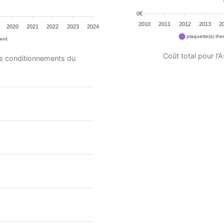
0€
2010
2011
2012
2013
2
2020
2021
2022
2023
2024
plaquette(s) th
ent
Coût total pour l
es conditionnements du