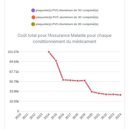
plaquette(s) PVC-Aluminium de 50 comprimé(s)
plaquette(s) PVC aluminium de 30 comprimé(s)
plaquette(s) PVC-Aluminium de 90 comprimé(s)
Coût total pour l'Assurance Maladie pour chaque
conditionnement du médicament
101.57k
84.64k
67.71k
50.78k
33.86k
16.93k
0
2011
2012
2013
2014
2015
2016
2018
2019
2020
2021
2022
2023
2010
2017
2024