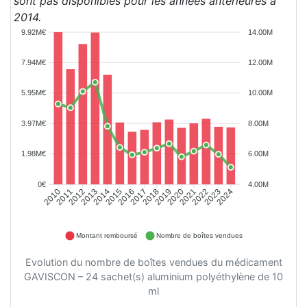
sont pas disponibles pour les années antérieures à
2014.
9.92M€
14.00M
7.94M€
12.00M
5.95M€
10.00M
3.97M€
8.00M
1.98M€
6.00M
0€
4.00M
2010
2011
2012
2013
2014
2015
2016
2017
2018
2019
2020
2021
2022
2023
2024
Montant remboursé
Nombre de boîtes vendues
Evolution du nombre de boîtes vendues du médicament
GAVISCON – 24 sachet(s) aluminium polyéthylène de 10
ml