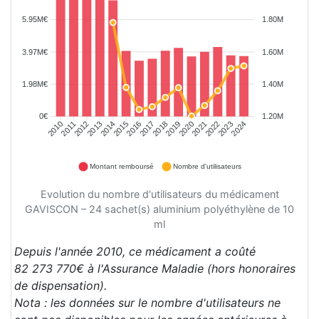
5.95M€
1.80M
3.97M€
1.60M
1.98M€
1.40M
0€
1.20M
2011
2012
2013
2014
2015
2016
2017
2018
2019
2020
2021
2022
2023
2024
2010
Montant remboursé
Nombre d'utilisateurs
Evolution du nombre d'utilisateurs du médicament
GAVISCON – 24 sachet(s) aluminium polyéthylène de 10
ml
Depuis l'année 2010, ce médicament a coûté
82 273 770€ à l'Assurance Maladie (hors honoraires
de dispensation).
Nota : les données sur le nombre d'utilisateurs ne