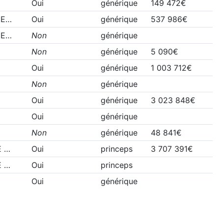
Oui
générique
149 472€
GE…
Oui
générique
537 986€
GE…
Non
générique
Non
générique
5 090€
Oui
générique
1 003 712€
Non
générique
Oui
générique
3 023 848€
Oui
générique
Non
générique
48 841€
E …
Oui
princeps
3 707 391€
E …
Oui
princeps
Oui
générique