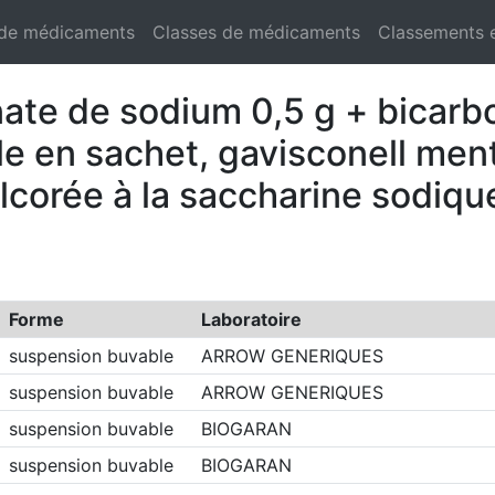
 de médicaments
Classes de médicaments
Classements 
inate de sodium 0,5 g + bicar
e en sachet, gavisconell men
corée à la saccharine sodiqu
Forme
Laboratoire
suspension buvable
ARROW GENERIQUES
suspension buvable
ARROW GENERIQUES
suspension buvable
BIOGARAN
suspension buvable
BIOGARAN