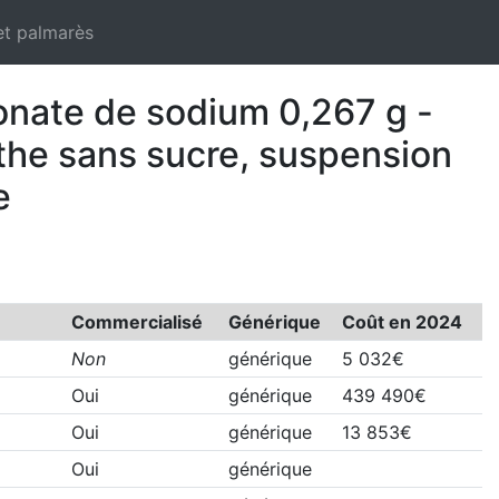
et palmarès
bonate de sodium 0,267 g -
the sans sucre, suspension
e
Commercialisé
Générique
Coût en 2024
Non
générique
5 032€
Oui
générique
439 490€
Oui
générique
13 853€
Oui
générique