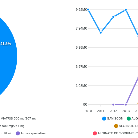
9.92M€
7.94M€
41.5%
5.95M€
3.97M€
1.98M€
0€
2010
2011
2012
2013
2
VIATRIS 500 mg/267 mg
GAVISCON
ALG
 500 mg/267 mg
ALGINATE D
r 10 mL
Autres spécialités
ALGINATE DE SODIUM/BIC