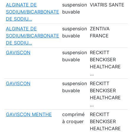
ALGINATE DE
suspension
VIATRIS SANTE
O
SODIUM/BICARBONATE
buvable
DE SODIU…
ALGINATE DE
suspension
ZENTIVA
N
SODIUM/BICARBONATE
buvable
FRANCE
DE SODIU…
GAVISCON
suspension
RECKITT
O
buvable
BENCKISER
HEALTHCARE
…
GAVISCON
suspension
RECKITT
O
buvable
BENCKISER
HEALTHCARE
…
GAVISCON MENTHE
comprimé
RECKITT
N
à croquer
BENCKISER
HEALTHCARE