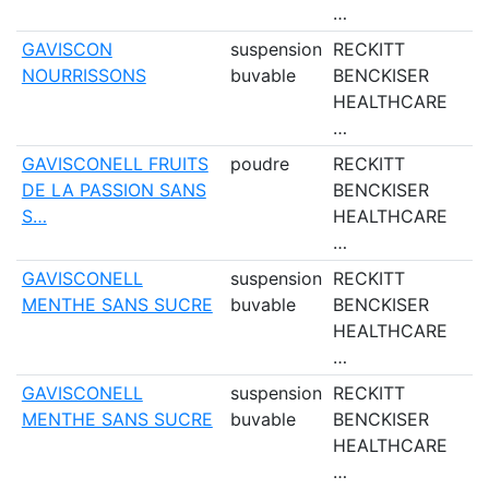
…
GAVISCON
suspension
RECKITT
O
NOURRISSONS
buvable
BENCKISER
HEALTHCARE
…
GAVISCONELL FRUITS
poudre
RECKITT
N
DE LA PASSION SANS
BENCKISER
S…
HEALTHCARE
…
GAVISCONELL
suspension
RECKITT
N
MENTHE SANS SUCRE
buvable
BENCKISER
HEALTHCARE
…
GAVISCONELL
suspension
RECKITT
O
MENTHE SANS SUCRE
buvable
BENCKISER
HEALTHCARE
…