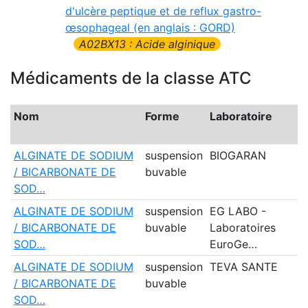
d'ulcère peptique et de reflux gastro-
œsophageal (en anglais : GORD)
A02BX13 : Acide alginique
Médicaments de la classe ATC
Nom
Forme
Laboratoire
C
ALGINATE DE SODIUM
suspension
BIOGARAN
N
/ BICARBONATE DE
buvable
SOD…
ALGINATE DE SODIUM
suspension
EG LABO -
N
/ BICARBONATE DE
buvable
Laboratoires
SOD…
EuroGe…
ALGINATE DE SODIUM
suspension
TEVA SANTE
N
/ BICARBONATE DE
buvable
SOD…