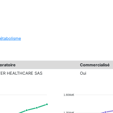
 métabolisme
oratoire
Commercialisé
YER HEALTHCARE SAS
Oui
1.80Md€
1.35Md€