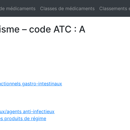
 de médicaments
Classes de médicaments
Classements 
isme – code ATC : A
ctionnels gastro-intestinaux
aux/agents anti-infectieux
es produits de régime