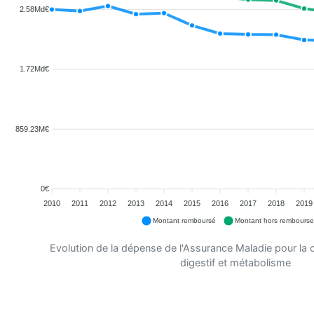
2.58Md€
1.72Md€
859.23M€
0€
2010
2011
2012
2013
2014
2015
2016
2017
2018
2019
Montant remboursé
Montant hors rembours
Evolution de la dépense de l'Assurance Maladie pour la
digestif et métabolisme