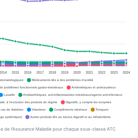
2014
2015
2016
2017
2018
2019
2020
2021
2022
2023
2024
 stomatologiques
Médicaments liés à des problèmes d'acidité
de problèmes fonctionnels gastro-intestinaux
Antiémétiques et antinauséeux
Laxatifs
Antidiarrhéiques, anti-inflammatoires intestinaux/agents anti-infectieux
ité, à l'exclusion des produits de régime
Digestifs, y compris les enzymes
 cas de diabètes
Vitamines
Compléments minéraux
Toniques
age systémique)
Autres produits liés au tractus digestif et au métabolisme
se de l'Assurance Maladie pour chaque sous-classe ATC