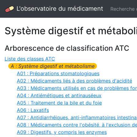
L'observatoire du médicament
Recherche
Système digestif et métabol
Arborescence de classification ATC
Liste des classes ATC
A : Système digestif et métabolisme
A01 : Préparations stomatologiques
A02 : Médicaments liés à des problèmes d'acidité
A03 : Médicaments utilisés en cas de problèmes fon
A04 : Antiémétiques et antinauséeux
A05 : Traitement de la bile et du foie
A06 : Laxatifs
A07 : Antidiarrhéiques, anti-inflammatoires intestin
A08 : Médicaments contre l'obésité, à l'exclusion d
A09 : Digestifs, y compris les enzymes