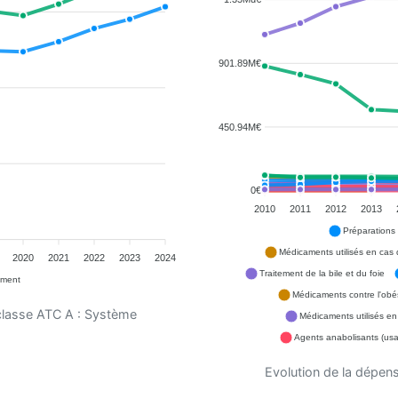
901.89M€
450.94M€
0€
2010
2011
2012
2013
Préparations
Médicaments utilisés en cas 
2020
2021
2022
2023
2024
Traitement de la bile et du foie
ement
Médicaments contre l'obés
 classe ATC A : Système
Médicaments utilisés en
Agents anabolisants (us
Evolution de la dépen