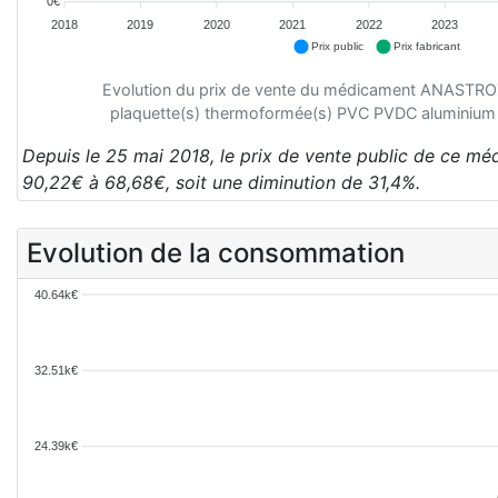
0€
2018
2019
2020
2021
2022
2023
Prix public
Prix fabricant
Evolution du prix de vente du médicament ANAST
plaquette(s) thermoformée(s) PVC PVDC aluminium
Depuis le 25 mai 2018, le prix de vente public de ce m
90,22€ à 68,68€, soit une diminution de 31,4%.
Evolution de la consommation
40.64k€
32.51k€
24.39k€