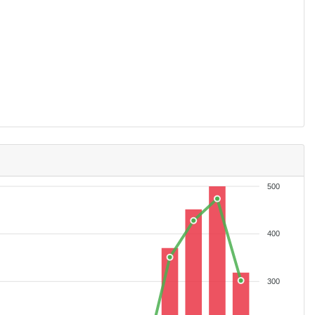
500
400
300