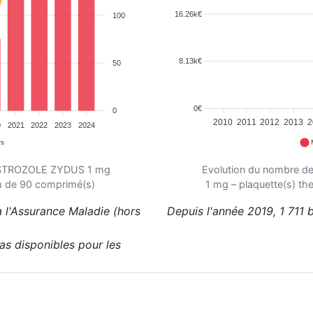
16.26k€
100
8.13k€
50
0€
0
2010
2011
2012
2013
2
0
2021
2022
2023
2024
rs
NASTROZOLE ZYDUS 1 mg
Evolution du nombre 
m de 90 comprimé(s)
1 mg – plaquette(s) t
 l'Assurance Maladie (hors
Depuis l'année 2019, 1 711
pas disponibles pour les