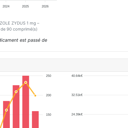
2024
2025
2026
ROZOLE ZYDUS 1 mg –
 de 90 comprimé(s)
édicament est passé de
250
40.64k€
32.51k€
200
24.39k€
150