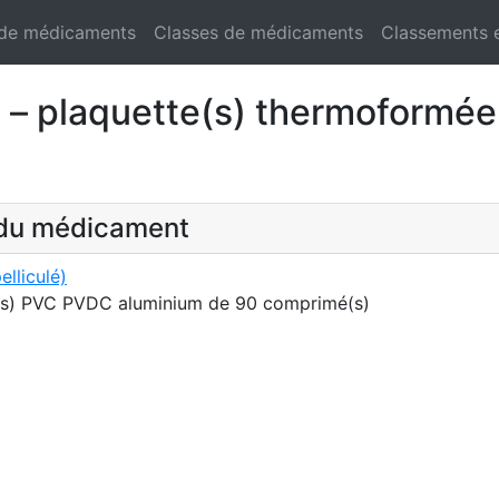
 de médicaments
Classes de médicaments
Classements 
 plaquette(s) thermoformée
t du médicament
liculé)
(s) PVC PVDC aluminium de 90 comprimé(s)