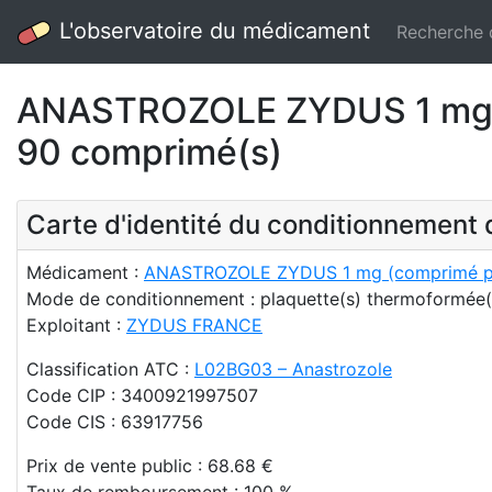
L'observatoire du médicament
Recherche
ANASTROZOLE ZYDUS 1 mg –
90 comprimé(s)
Carte d'identité du conditionnemen
Médicament :
ANASTROZOLE ZYDUS 1 mg (comprimé pel
Mode de conditionnement : plaquette(s) thermoformée
Exploitant :
ZYDUS FRANCE
Classification ATC :
L02BG03 – Anastrozole
Code CIP : 3400921997507
Code CIS : 63917756
Prix de vente public : 68.68 €
Taux de remboursement : 100 %