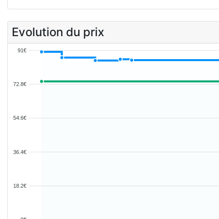
Evolution du prix
91€
72.8€
54.6€
36.4€
18.2€