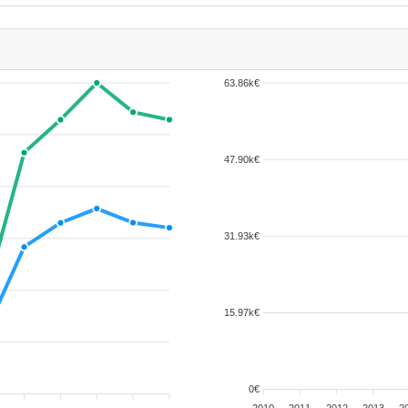
63.86k€
47.90k€
31.93k€
15.97k€
0€
2010
2011
2012
2013
2