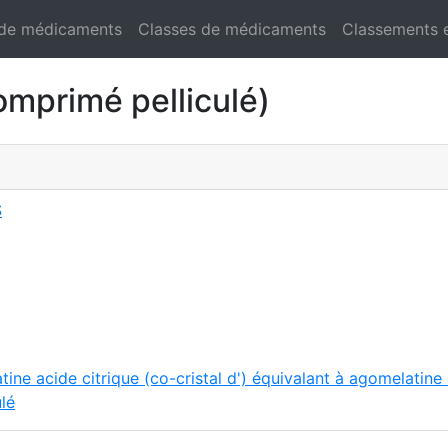
 de médicaments
Classes de médicaments
Classements 
primé pelliculé)
S
ne acide citrique (co-cristal d') équivalant à agomelatine 
lé