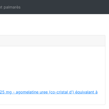
et palmarès
25 mg - agomelatine uree (co-cristal d') équivalant à