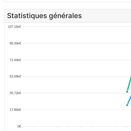
Statistiques générales
107.16k€
89.30k€
71.44k€
53.58k€
35.72k€
17.86k€
0€