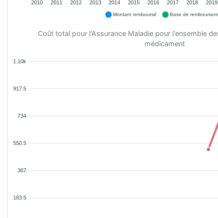
2010
2011
2012
2013
2014
2015
2016
2017
2018
2019
Montant remboursé
Base de remboursem
Coût total pour l'Assurance Maladie pour l'ensemble d
médicament
1.10k
917.5
734
550.5
367
183.5