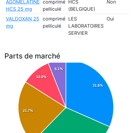
AGOMÉLATINE
comprimé
HCS
Non
HCS 25 mg
pelliculé
(BELGIQUE)
VALDOXAN 25
comprimé
LES
Oui
mg
pelliculé
LABORATOIRES
SERVIER
Parts de marché
6.1%
10.0%
31.6%
21.7%