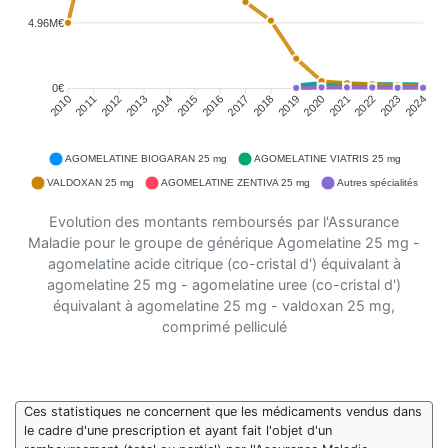
4.96M€
0€
2011
2012
2013
2014
2015
2016
2018
2019
2020
2021
2022
2023
2010
2017
2024
AGOMELATINE BIOGARAN 25 mg
AGOMELATINE VIATRIS 25 mg
VALDOXAN 25 mg
AGOMELATINE ZENTIVA 25 mg
Autres spécialités
Evolution des montants remboursés par l'Assurance
Maladie pour le groupe de générique Agomelatine 25 mg -
agomelatine acide citrique (co-cristal d') équivalant à
agomelatine 25 mg - agomelatine uree (co-cristal d')
équivalant à agomelatine 25 mg - valdoxan 25 mg,
comprimé pelliculé
Ces statistiques ne concernent que les médicaments vendus dans
le cadre d'une prescription et ayant fait l'objet d'un