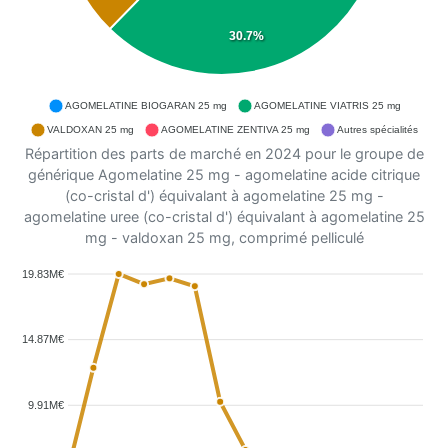
30.7%
AGOMELATINE BIOGARAN 25 mg
AGOMELATINE VIATRIS 25 mg
VALDOXAN 25 mg
AGOMELATINE ZENTIVA 25 mg
Autres spécialités
Répartition des parts de marché en 2024 pour le groupe de
générique Agomelatine 25 mg - agomelatine acide citrique
(co-cristal d') équivalant à agomelatine 25 mg -
agomelatine uree (co-cristal d') équivalant à agomelatine 25
mg - valdoxan 25 mg, comprimé pelliculé
19.83M€
14.87M€
9.91M€