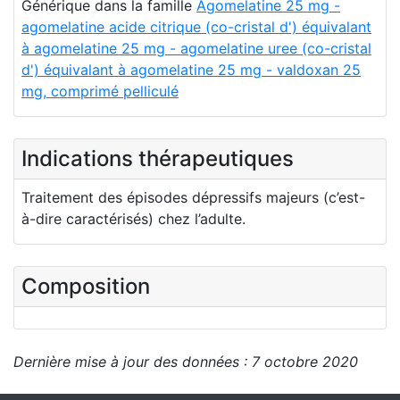
Générique dans la famille
Agomelatine 25 mg -
agomelatine acide citrique (co-cristal d') équivalant
à agomelatine 25 mg - agomelatine uree (co-cristal
d') équivalant à agomelatine 25 mg - valdoxan 25
mg, comprimé pelliculé
Indications thérapeutiques
Traitement des épisodes dépressifs majeurs (c’est-
à-dire caractérisés) chez l’adulte.
Composition
Dernière mise à jour des données : 7 octobre 2020