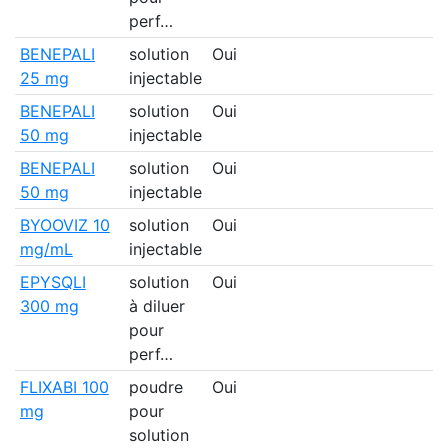
perf…
BENEPALI
solution
Oui
8
25 mg
injectable
BENEPALI
solution
Oui
1
50 mg
injectable
BENEPALI
solution
Oui
4
50 mg
injectable
BYOOVIZ 10
solution
Oui
1
mg/mL
injectable
EPYSQLI
solution
Oui
300 mg
à diluer
pour
perf…
FLIXABI 100
poudre
Oui
mg
pour
solution