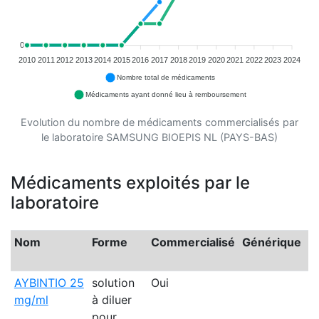
0
2010
2011
2012
2013
2014
2015
2016
2017
2018
2019
2020
2021
2022
2023
2024
Nombre total de médicaments
Médicaments ayant donné lieu à remboursement
Evolution du nombre de médicaments commercialisés par
le laboratoire SAMSUNG BIOEPIS NL (PAYS-BAS)
Médicaments exploités par le
laboratoire
Nom
Forme
Commercialisé
Générique
C
2
AYBINTIO 25
solution
Oui
mg/ml
à diluer
pour