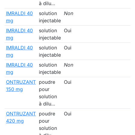
à dilu…
IMRALDI 40
solution
Non
6
mg
injectable
IMRALDI 40
solution
Oui
2
mg
injectable
IMRALDI 40
solution
Oui
3
mg
injectable
IMRALDI 40
solution
Non
3
mg
injectable
ONTRUZANT
poudre
Oui
150 mg
pour
solution
à dilu…
ONTRUZANT
poudre
Oui
420 mg
pour
solution