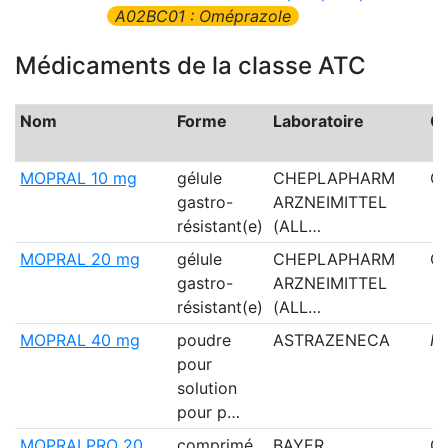
A02BC01 : Oméprazole
Médicaments de la classe ATC
Nom
Forme
Laboratoire
Co
MOPRAL 10 mg
gélule
CHEPLAPHARM
Ou
gastro-
ARZNEIMITTEL
résistant(e)
(ALL…
MOPRAL 20 mg
gélule
CHEPLAPHARM
Ou
gastro-
ARZNEIMITTEL
résistant(e)
(ALL…
MOPRAL 40 mg
poudre
ASTRAZENECA
N
pour
solution
pour p…
MOPRALPRO 20
comprimé
BAYER
Ou