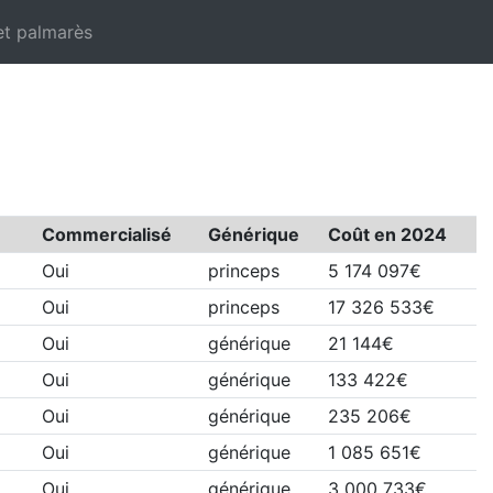
et palmarès
Commercialisé
Générique
Coût en 2024
Oui
princeps
5 174 097€
Oui
princeps
17 326 533€
Oui
générique
21 144€
Oui
générique
133 422€
Oui
générique
235 206€
Oui
générique
1 085 651€
Oui
générique
3 000 733€