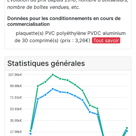
nombre de boîtes vendues, etc.
Données pour les conditionnements en cours de
commercialisation
plaquette(s) PVC polyéthylène PVDC aluminium
de 30 comprimé(s) (prix : 3,26€)
Tout savoir
Statistiques générales
107.86k€
89.88k€
71.91k€
53.93k€
35.95k€
17.98k€