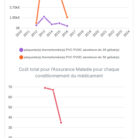
3.70k€
1.85k€
0€
2010
2011
2012
2013
2014
2015
2016
2017
2018
2019
2020
2021
2022
2023
2024
plaquette(s) thermoformée(s) PVC PVDC aluminium de 28 gélule(s)
plaquette(s) thermoformée(s) PVC PVDC aluminium de 56 gélule(s)
Coût total pour l'Assurance Maladie pour chaque
conditionnement du médicament
70
60
50
40
30
20