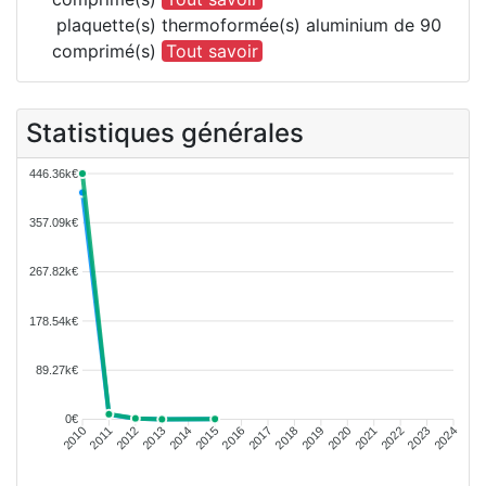
plaquette(s) thermoformée(s) aluminium de 90
comprimé(s)
Tout savoir
Statistiques générales
446.36k€
357.09k€
267.82k€
178.54k€
89.27k€
0€
2011
2012
2013
2014
2015
2016
2018
2019
2020
2021
2022
2023
2010
2017
2024