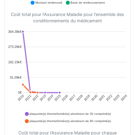
Montant remboursé
Base de remboursement
Coût total pour l'Assurance Maladie pour l'ensemble des
conditionnements du médicament
364.38k€
273.28k€
182.19k€
91.09k€
0€
2011
2012
2013
2014
2015
2016
2018
2019
2020
2021
2022
2023
2010
2017
2024
plaquette(s) thermoformée(s) aluminium de 30 comprimé(s)
plaquette(s) thermoformée(s) aluminium de 90 comprimé(s)
Coût total pour l'Assurance Maladie pour chaque