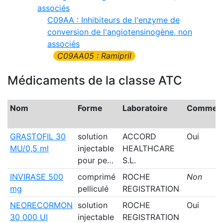
associés
C09AA : Inhibiteurs de l'enzyme de
conversion de l'angiotensinogène, non
associés
C09AA05 : Ramipril
Médicaments de la classe ATC
Nom
Forme
Laboratoire
Commerci
GRASTOFIL 30
solution
ACCORD
Oui
MU/0,5 ml
injectable
HEALTHCARE
pour pe…
S.L.
INVIRASE 500
comprimé
ROCHE
Non
mg
pelliculé
REGISTRATION
NEORECORMON
solution
ROCHE
Oui
30 000 UI
injectable
REGISTRATION