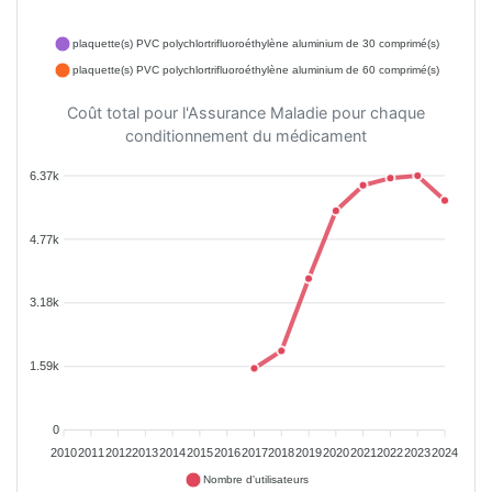
plaquette(s) PVC polychlortrifluoroéthylène aluminium de 30 comprimé(s)
plaquette(s) PVC polychlortrifluoroéthylène aluminium de 60 comprimé(s)
Coût total pour l'Assurance Maladie pour chaque
conditionnement du médicament
6.37k
4.77k
3.18k
1.59k
0
2010
2011
2012
2013
2014
2015
2016
2017
2018
2019
2020
2021
2022
2023
2024
Nombre d'utilisateurs