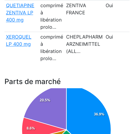
QUETIAPINE
comprimé
ZENTIVA
Oui
ZENTIVA LP
à
FRANCE
400 mg
libération
prolo…
XEROQUEL
comprimé
CHEPLAPHARM
Oui
LP 400 mg
à
ARZNEIMITTEL
libération
(ALL…
prolo…
Parts de marché
20.5%
36.9%
8.6%