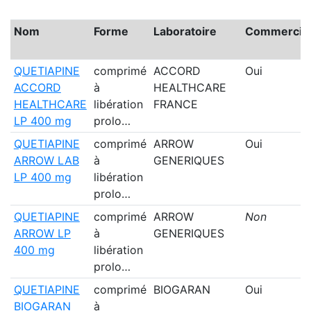
Nom
Forme
Laboratoire
Commercial
QUETIAPINE
comprimé
ACCORD
Oui
ACCORD
à
HEALTHCARE
HEALTHCARE
libération
FRANCE
LP 400 mg
prolo…
QUETIAPINE
comprimé
ARROW
Oui
ARROW LAB
à
GENERIQUES
LP 400 mg
libération
prolo…
QUETIAPINE
comprimé
ARROW
Non
ARROW LP
à
GENERIQUES
400 mg
libération
prolo…
QUETIAPINE
comprimé
BIOGARAN
Oui
BIOGARAN
à