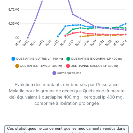
8.72M€
4.36M€
0€
2011
2012
2013
2014
2015
2016
2018
2019
2020
2021
2022
2023
2010
2017
2024
QUETIAPINE VIATRIS LP 400 mg
QUETIAPINE BIOGARAN LP 400 mg
QUETIAPINE TEVA LP 400 mg
QUETIAPINE SANDOZ LP 400 mg
Autres spécialités
Evolution des montants remboursés par l'Assurance
Maladie pour le groupe de générique Quétiapine (fumarate
de) équivalant à quetiapine 400 mg - xeroquel lp 400 mg,
comprimé à libération prolongée
Ces statistiques ne concernent que les médicaments vendus dans