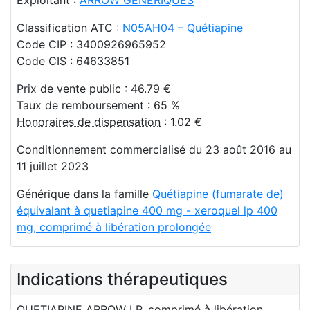
Classification ATC :
N05AH04 – Quétiapine
Code CIP : 3400926965952
Code CIS : 64633851
Prix de vente public : 46.79 €
Taux de remboursement : 65 %
Honoraires de dispensation
: 1.02 €
Conditionnement commercialisé du 23 août 2016 au
11 juillet 2023
Générique dans la famille
Quétiapine (fumarate de)
équivalant à quetiapine 400 mg - xeroquel lp 400
mg, comprimé à libération prolongée
Indications thérapeutiques
QUETIAPINE ARROW LP, comprimé à libération