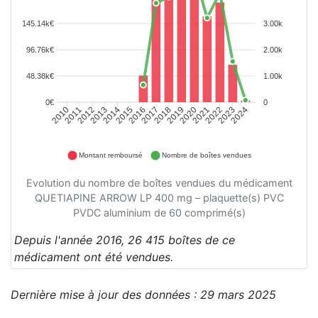
145.14k€
3.00k
96.76k€
2.00k
48.38k€
1.00k
0€
0
2010
2011
2012
2013
2014
2015
2016
2017
2018
2019
2020
2021
2022
2023
2024
Montant remboursé
Nombre de boîtes vendues
Evolution du nombre de boîtes vendues du médicament
QUETIAPINE ARROW LP 400 mg – plaquette(s) PVC
PVDC aluminium de 60 comprimé(s)
Depuis l'année 2016, 26 415 boîtes de ce
médicament ont été vendues.
Dernière mise à jour des données : 29 mars 2025