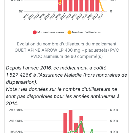
0€
0
2010
2011
2012
2013
2014
2015
2016
2017
2018
2019
2020
2021
2022
2023
2024
Montant remboursé
Nombre d'utilisateurs
Evolution du nombre d'utilisateurs du médicament
QUETIAPINE ARROW LP 400 mg – plaquette(s) PVC
PVDC aluminium de 60 comprimé(s)
Depuis l'année 2016, ce médicament a coûté
1 527 426€ à l'Assurance Maladie (hors honoraires de
dispensation).
Nota : les données sur le nombre d'utilisateurs ne
sont pas disponibles pour les années antérieures à
2014.
290.28k€
6.00k
241.90k€
5.00k
193.52k€
4.00k