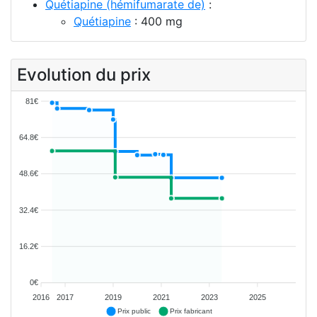
Quétiapine (hémifumarate de)
:
Quétiapine
: 400 mg
Evolution du prix
81€
64.8€
48.6€
32.4€
16.2€
0€
2016
2017
2019
2021
2023
2025
Prix public
Prix fabricant