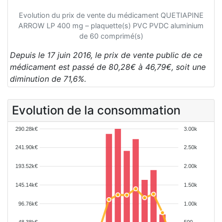
Evolution du prix de vente du médicament QUETIAPINE
ARROW LP 400 mg – plaquette(s) PVC PVDC aluminium
de 60 comprimé(s)
Depuis le 17 juin 2016, le prix de vente public de ce
médicament est passé de 80,28€ à 46,79€, soit une
diminution de 71,6%.
Evolution de la consommation
290.28k€
3.00k
241.90k€
2.50k
193.52k€
2.00k
145.14k€
1.50k
96.76k€
1.00k
48.38k€
500